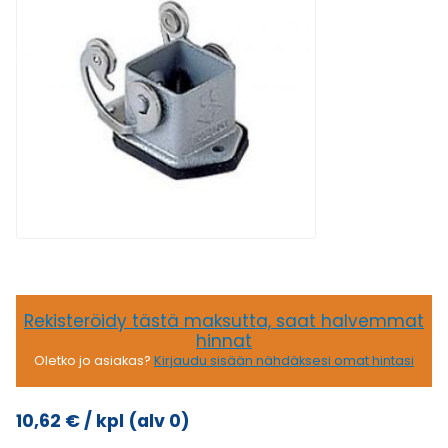
Rekisteröidy tästä maksutta, saat halvemmat
hinnat
Oletko jo asiakas?
Kirjaudu sisään nähdäksesi omat hintasi
10,62
€
/ kpl
(alv 0)