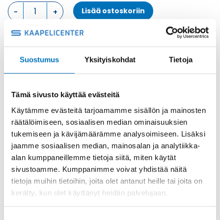
LÄPIVIENTIKOTELO,
Lisää ostoskoriin
1
SALPA
KOTELON
ALAOSA
Metalli
määrä
Suostumus
Yksityiskohdat
Tietoja
Tuotekoodi
CKAX03I
Osasto
ILME -moninapaliittimet
,
Kotelon alaosa
,
Kotelot
Toimitusaika: 1-7 päivää
Tämä sivusto käyttää evästeitä
Toimituskulut 35kg:n asti 25€.
Käytämme evästeitä tarjoamamme sisällön ja mainosten
Yli 35kg:n toimituskulut toteutuneiden kulujen mukaan.
räätälöimiseen, sosiaalisen median ominaisuuksien
tukemiseen ja kävijämäärämme analysoimiseen. Lisäksi
Valmistaja
ILME S.p.A
jaamme sosiaalisen median, mainosalan ja analytiikka-
alan kumppaneillemme tietoja siitä, miten käytät
Koko
size "21.21"
sivustoamme. Kumppanimme voivat yhdistää näitä
Materiaali
Metalli
tietoja muihin tietoihin, joita olet antanut heille tai joita on
Käyttölämpötila
'-40°C … +125°C
kerätty, kun olet käyttänyt heidän palvelujaan.
IP44 (IP66/IP67/IP69 with CKR
IP-luokka
65/CKR 65 D kits)
Suostumuksen