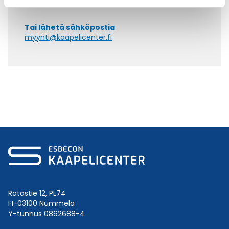
+358 9 2252 260
Tai lähetä sähköpostia
myynti@kaapelicenter.fi
Ratastie 12, PL74
FI-03100 Nummela
Y-tunnus 0862688-4