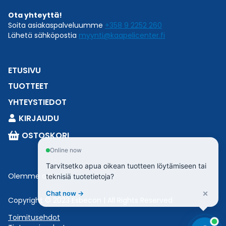
Ota yhteyttä!
Soita asiakaspalveluumme
+358 9 2252 260
Lähetä sähköpostia
myynti@kaapelicenter.fi
ETUSIVU
TUOTTEET
YHTEYSTIEDOT
KIRJAUDU
OSTOSKORI
Online now
Tarvitsetko apua oikean tuotteen löytämiseen tai
Olemme osa
Esbeconia
.
teknisiä tuotetietoja?
×
Chat now →
Copyright © 2023 Esbecon | All Rights Reserved
Toimitusehdot