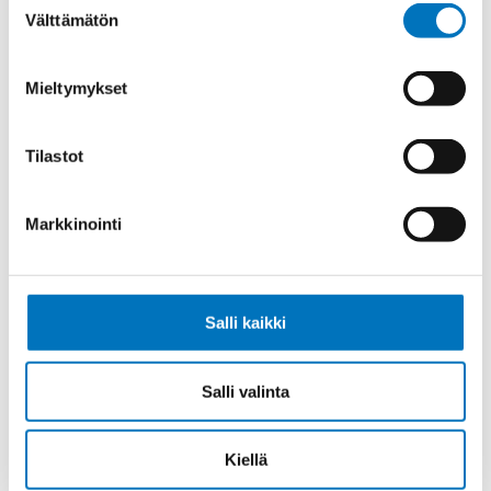
Välttämätön
valinta
Lukitus
1 salpa
Vastakohta L
2 tappia
Mieltymykset
Kotelotyyppi
Läpivientikotelo
Myyntierä
1
Tilastot
Markkinointi
Kysyttävää?
Anna meidän
Salli kaikki
auttaa.
Salli valinta
Kiellä
Soita asiakaspalveluumme ark. 8-16