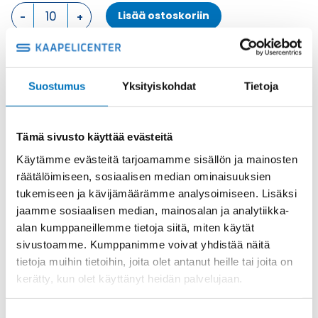
LÄPIVIENTIKOTELO,
Lisää ostoskoriin
1
SALPA
KOTELON
ALAOSA
Metalli
määrä
Suostumus
Yksityiskohdat
Tietoja
Tuotekoodi
CKAX03ILSA
Osasto
ILME -moninapaliittimet
,
Kotelon alaosa
,
Kotelot
Toimitusaika: 1-7 päivää
Tämä sivusto käyttää evästeitä
Toimituskulut 35kg:n asti 25€.
Käytämme evästeitä tarjoamamme sisällön ja mainosten
Yli 35kg:n toimituskulut toteutuneiden kulujen mukaan.
räätälöimiseen, sosiaalisen median ominaisuuksien
tukemiseen ja kävijämäärämme analysoimiseen. Lisäksi
Valmistaja
ILME S.p.A
jaamme sosiaalisen median, mainosalan ja analytiikka-
alan kumppaneillemme tietoja siitä, miten käytät
Koko
size "21.21"
sivustoamme. Kumppanimme voivat yhdistää näitä
Materiaali
Metalli
tietoja muihin tietoihin, joita olet antanut heille tai joita on
Käyttölämpötila
'-40°C … +125°C
kerätty, kun olet käyttänyt heidän palvelujaan.
IP44 (IP66/IP67/IP69 with CKR
IP-luokka
65/CKR 65 D kits)
Suostumuksen