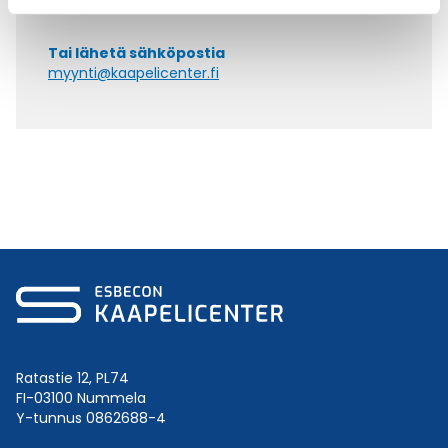
+358 9 2252 260
Tai lähetä sähköpostia
myynti@kaapelicenter.fi
Ratastie 12, PL74
FI-03100 Nummela
Y-tunnus 0862688-4