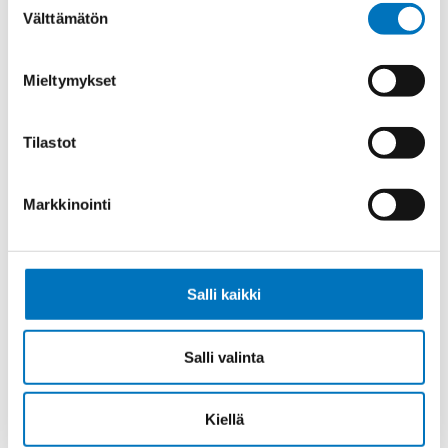
Välttämätön
valinta
Lukitus
1 salpa
Vastakohta L
2 tappia
Mieltymykset
Kotelotyyppi
Läpivientikotelo
Myyntierä
10
Tilastot
Markkinointi
Kysyttävää?
Anna meidän
Salli kaikki
auttaa.
Salli valinta
Kiellä
Soita asiakaspalveluumme ark. 8-16