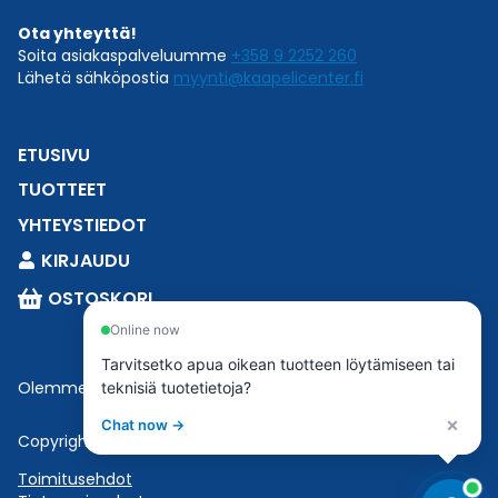
Ota yhteyttä!
Soita asiakaspalveluumme
+358 9 2252 260
Lähetä sähköpostia
myynti@kaapelicenter.fi
ETUSIVU
TUOTTEET
YHTEYSTIEDOT
KIRJAUDU
OSTOSKORI
Online now
Tarvitsetko apua oikean tuotteen löytämiseen tai
Olemme osa
Esbeconia
.
teknisiä tuotetietoja?
×
Chat now →
Copyright © 2023 Esbecon | All Rights Reserved
Toimitusehdot