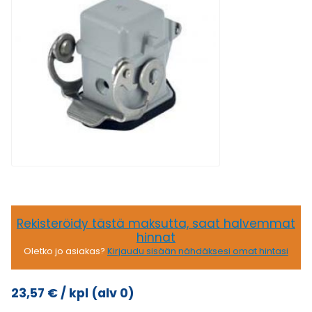
Rekisteröidy tästä maksutta, saat halvemmat
hinnat
Oletko jo asiakas?
Kirjaudu sisään nähdäksesi omat hintasi
23,57
€
/ kpl
(alv 0)