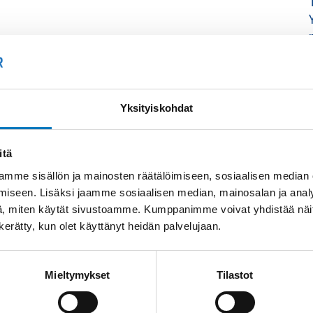
Yksityiskohdat
itä
mme sisällön ja mainosten räätälöimiseen, sosiaalisen median
iseen. Lisäksi jaamme sosiaalisen median, mainosalan ja analy
, miten käytät sivustoamme. Kumppanimme voivat yhdistää näitä t
n kerätty, kun olet käyttänyt heidän palvelujaan.
Mieltymykset
Tilastot