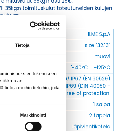
Toimituskulut 35kg:n asti 25€.
Yli 35kg:n toimituskulut toteutuneiden kulujen
mukaan.
Valmistaja
ILME S.p.A
Koko
size "32.13"
Tietoja
Materiaali
muovi
Käyttölämpötila
'-40°C … +125°C
 ominaisuuksien tukemiseen
IP66/ IP67 (EN 60529)
tiikka-alan
IP-luokka
and IP69 (DIN 40050 -
ietoja muihin tietoihin, joita
9) degree of protection.
Lukitus
1 salpa
Vastakohta L
2 tappia
Markkinointi
Kotelotyyppi
Läpivientikotelo