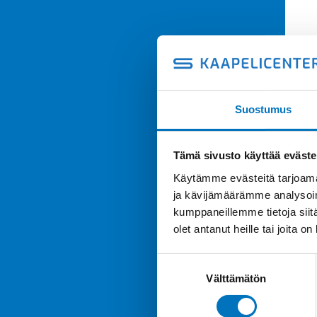
Suostumus
Tämä sivusto käyttää eväste
Käytämme evästeitä tarjoama
ja kävijämäärämme analysoim
kumppaneillemme tietoja siitä
olet antanut heille tai joita o
Suostumuksen
Välttämätön
valinta