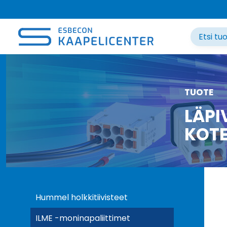
Siirry
sisältöön
TUOTE
LÄPI
KOT
Hummel holkkitiivisteet
ILME -moninapaliittimet