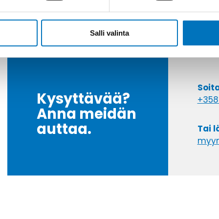
Salli valinta
Soit
Kysyttävää?
+358
Anna meidän
auttaa.
Tai 
myyn