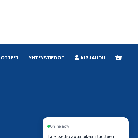
UOTTEET
YHTEYSTIEDOT
KIRJAUDU
Online now
Tarvitsetko apua oikean tuotteen