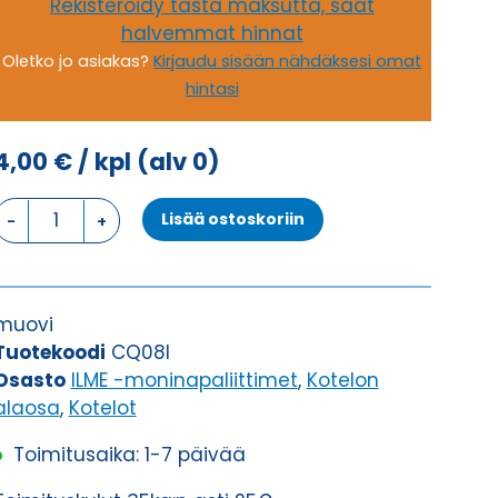
Rekisteröidy tästä maksutta, saat
halvemmat hinnat
Oletko jo asiakas?
Kirjaudu sisään nähdäksesi omat
hintasi
4,00
€
/ kpl
(alv 0)
LÄPIVIENTIKOTELO,
Lisää ostoskoriin
1
SALPA
KOTELON
ALAOSA
muovi
määrä
Tuotekoodi
CQ08I
Osasto
ILME -moninapaliittimet
,
Kotelon
alaosa
,
Kotelot
Toimitusaika: 1-7 päivää