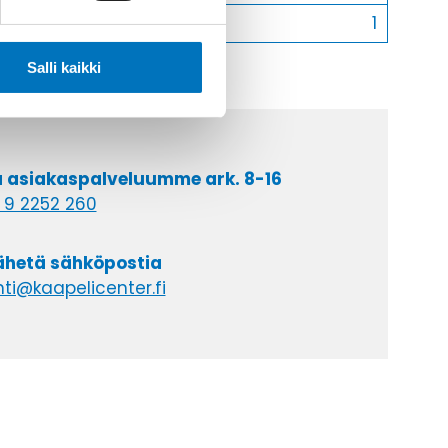
Myyntierä
1
Salli kaikki
a asiakaspalveluumme ark. 8-16
 9 2252 260
lähetä sähköpostia
ti@kaapelicenter.fi