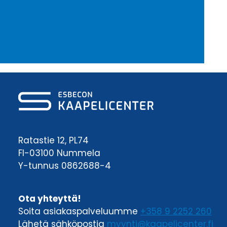
Ratastie 12, PL74
FI-03100 Nummela
Y-tunnus 0862688-4
Ota yhteyttä!
Soita asiakaspalveluumme
+358 9 2252 260
Lähetä sähköpostia
myynti@kaapelicenter.fi