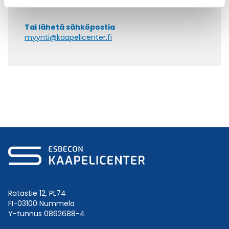
+358 9 2252 260
Tai lähetä sähköpostia
myynti@kaapelicenter.fi
Ratastie 12, PL74
FI-03100 Nummela
Y-tunnus 0862688-4