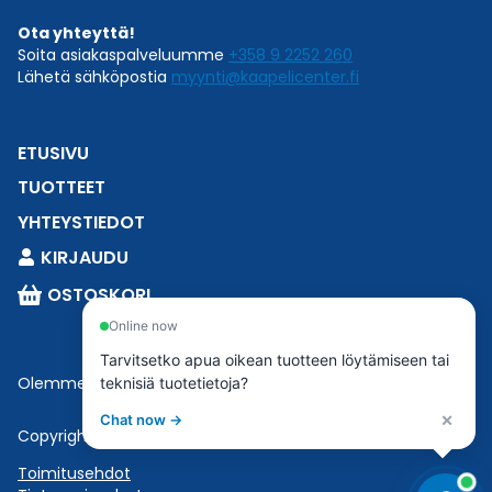
Ota yhteyttä!
Soita asiakaspalveluumme
+358 9 2252 260
Lähetä sähköpostia
myynti@kaapelicenter.fi
ETUSIVU
TUOTTEET
YHTEYSTIEDOT
KIRJAUDU
OSTOSKORI
Online now
Tarvitsetko apua oikean tuotteen löytämiseen tai
Olemme osa
Esbeconia
.
teknisiä tuotetietoja?
×
Chat now →
Copyright © 2023 Esbecon | All Rights Reserved
Toimitusehdot