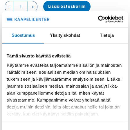
LÄPIVIENTIKOTELO,
Lisää ostoskoriin
1
SALPA
KOTELON
ALAOSA
Metalli
määrä
Suostumus
Yksityiskohdat
Tietoja
Tuotekoodi
MKAXSIF
Osasto
ILME -moninapaliittimet
,
Kotelon alaosa
,
Kotelot
Toimitusaika: 1-7 päivää
Tämä sivusto käyttää evästeitä
Toimituskulut 35kg:n asti 25€.
Käytämme evästeitä tarjoamamme sisällön ja mainosten
Yli 35kg:n toimituskulut toteutuneiden kulujen mukaan.
räätälöimiseen, sosiaalisen median ominaisuuksien
tukemiseen ja kävijämäärämme analysoimiseen. Lisäksi
Valmistaja
ILME S.p.A
jaamme sosiaalisen median, mainosalan ja analytiikka-
alan kumppaneillemme tietoja siitä, miten käytät
Koko
size "21.21"
sivustoamme. Kumppanimme voivat yhdistää näitä
Materiaali
Metalli
tietoja muihin tietoihin, joita olet antanut heille tai joita on
Käyttölämpötila
'-40°C … +125°C
kerätty, kun olet käyttänyt heidän palvelujaan.
IP44 (IP66/IP67/IP69 with CKR
IP-luokka
65/CKR 65 D kits)
Suostumuksen