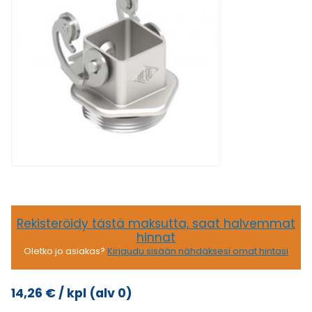
Rekisteröidy tästä maksutta, saat halvemmat
hinnat
Oletko jo asiakas?
Kirjaudu sisään nähdäksesi omat hintasi
14,26
€
/ kpl
(alv 0)