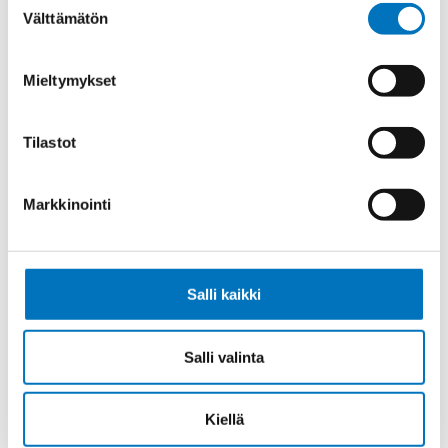
Välttämätön
valinta
Lukitus
1 salpa
Vastakohta L
2 tappia
Mieltymykset
Kotelotyyppi
Läpivientikotelo
Läpivienti
M32
Tilastot
Markkinointi
Kysyttävää?
Anna meidän
Salli kaikki
auttaa.
Salli valinta
Kiellä
Soita asiakaspalveluumme ark. 8-16