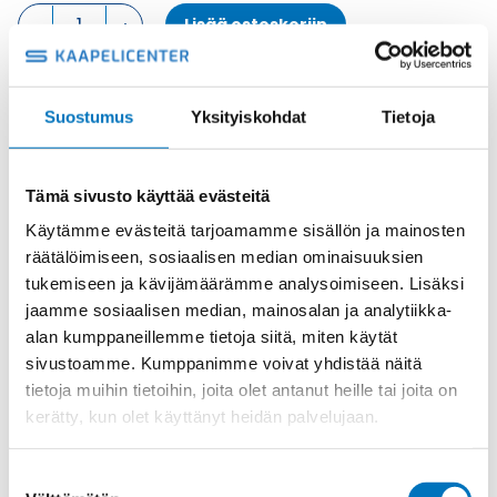
LÄPIVIENTIKOTELO,
Lisää ostoskoriin
1
SALPA,
KULMA
KOTELON
Metalli
Suostumus
Yksityiskohdat
Tietoja
ALAOSA
Tuotekoodi
CKAXS03IA4
määrä
Osasto
ILME -moninapaliittimet
,
Kotelon alaosa
,
Kotelot
Tämä sivusto käyttää evästeitä
Toimitusaika: 1-7 päivää
Käytämme evästeitä tarjoamamme sisällön ja mainosten
Toimituskulut 35kg:n asti 25€.
räätälöimiseen, sosiaalisen median ominaisuuksien
Yli 35kg:n toimituskulut toteutuneiden kulujen mukaan.
tukemiseen ja kävijämäärämme analysoimiseen. Lisäksi
jaamme sosiaalisen median, mainosalan ja analytiikka-
Valmistaja
ILME S.p.A
alan kumppaneillemme tietoja siitä, miten käytät
Koko
size "21.21"
sivustoamme. Kumppanimme voivat yhdistää näitä
tietoja muihin tietoihin, joita olet antanut heille tai joita on
Materiaali
Metalli
kerätty, kun olet käyttänyt heidän palvelujaan.
IP44 (IP66/IP67/IP69 with CKR
IP-luokka
65/CKR 65 D kits)
Suostumuksen
Lukitus
1 salpa