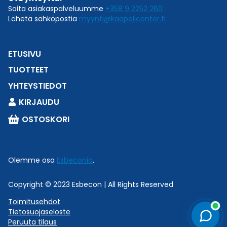
Soita asiakaspalveluumme
+358 9 2252 260
Lähetä sähköpostia
myynti@kaapelicenter.fi
ETUSIVU
TUOTTEET
YHTEYSTIEDOT
KIRJAUDU
OSTOSKORI
Online now
Tarvitsetko apua oikean tuotteen löytämiseen tai
Olemme osa
Esbeconia
.
teknisiä tuotetietoja?
×
Chat now →
Copyright © 2023 Esbecon | All Rights Reserved
Toimitusehdot
Tietosuojaseloste
Peruuta tilaus