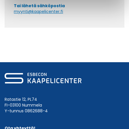
Tai lähetä sähköpostia
myynti@kaapelicenter.fi
Ratastie 12, PL74
FI-03100 Nummela
Y-tunnus 0862688-4
Ota yhteyttä!