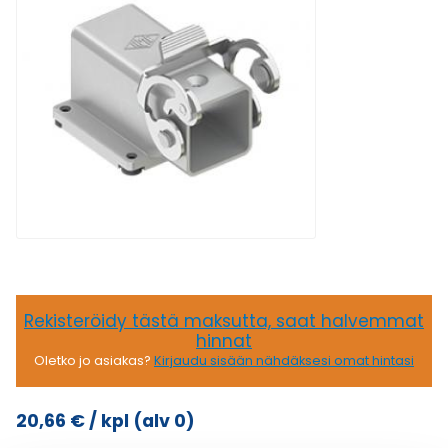
Rekisteröidy tästä maksutta, saat halvemmat
hinnat
Oletko jo asiakas?
Kirjaudu sisään nähdäksesi omat hintasi
20,66
€
/ kpl
(alv 0)