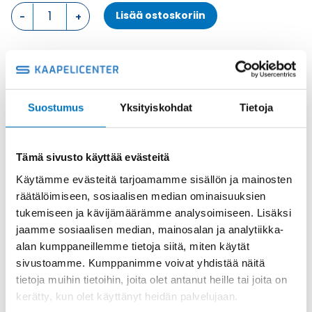
LÄPIVIENTIKOTELO,
Lisää ostoskoriin
1
SALPA,
KULMA
KOTELON
Metalli
ALAOSA
Tuotekoodi
MKAXIAP20
määrä
Osasto
ILME -moninapaliittimet
,
Kotelon alaosa
,
Kotelot
Suostumus
Yksityiskohdat
Tietoja
Toimitusaika: 1-7 päivää
Toimituskulut 35kg:n asti 25€.
Tämä sivusto käyttää evästeitä
Yli 35kg:n toimituskulut toteutuneiden kulujen mukaan.
Käytämme evästeitä tarjoamamme sisällön ja mainosten
räätälöimiseen, sosiaalisen median ominaisuuksien
Valmistaja
ILME S.p.A
tukemiseen ja kävijämäärämme analysoimiseen. Lisäksi
Koko
size "21.21"
jaamme sosiaalisen median, mainosalan ja analytiikka-
alan kumppaneillemme tietoja siitä, miten käytät
Materiaali
Metalli
sivustoamme. Kumppanimme voivat yhdistää näitä
Käyttölämpötila
'-40°C … +125°C
tietoja muihin tietoihin, joita olet antanut heille tai joita on
IP44 (IP66/IP67/IP69 with CKR
kerätty, kun olet käyttänyt heidän palvelujaan.
IP-luokka
65/CKR 65 D kits)