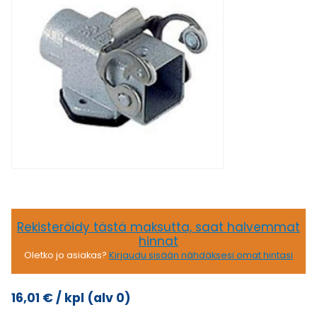
Rekisteröidy tästä maksutta, saat halvemmat
hinnat
Oletko jo asiakas?
Kirjaudu sisään nähdäksesi omat hintasi
16,01
€
/ kpl
(alv 0)