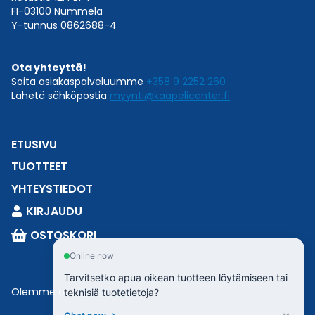
FI-03100 Nummela
Y-tunnus 0862688-4
Ota yhteyttä!
Soita asiakaspalveluumme
+358 9 2252 260
Lähetä sähköpostia
myynti@kaapelicenter.fi
ETUSIVU
TUOTTEET
YHTEYSTIEDOT
KIRJAUDU
OSTOSKORI
Online now
Tarvitsetko apua oikean tuotteen löytämiseen tai
Olemme osa
Esbeconia
.
teknisiä tuotetietoja?
×
Chat now →