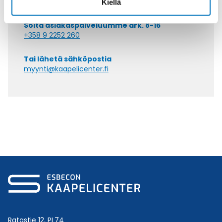
Kiellä
Soita asiakaspalveluumme ark. 8-16
+358 9 2252 260
Tai lähetä sähköpostia
myynti@kaapelicenter.fi
Ratastie 12, PL74