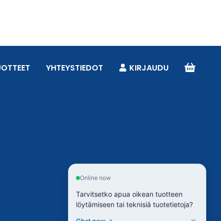
UOTTEET
YHTEYSTIEDOT
KIRJAUDU
Online now
Tarvitsetko apua oikean tuotteen
löytämiseen tai teknisiä tuotetietoja?
×
Chat now →