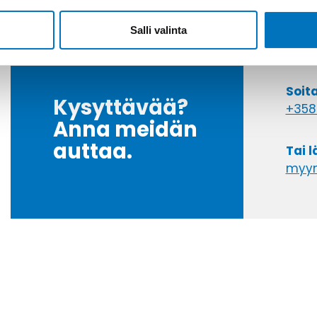
Salli valinta
Soit
Kysyttävää?
+358
Anna meidän
auttaa.
Tai 
myyn