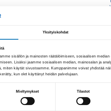
Yksityiskohdat
itä
mme sisällön ja mainosten räätälöimiseen, sosiaalisen median
iseen. Lisäksi jaamme sosiaalisen median, mainosalan ja analy
, miten käytät sivustoamme. Kumppanimme voivat yhdistää näitä t
n kerätty, kun olet käyttänyt heidän palvelujaan.
Mieltymykset
Tilastot