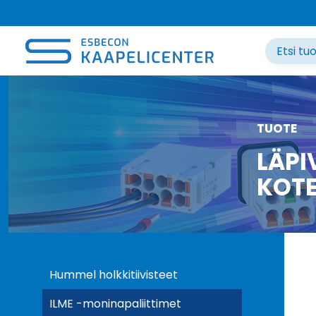
Siirry
sisältöön
TUOTE
LÄPI
KOT
Hummel holkkitiivisteet
ILME -moninapaliittimet