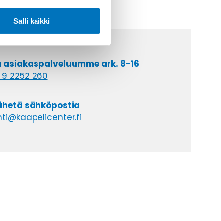
Salli kaikki
a asiakaspalveluumme ark. 8-16
 9 2252 260
lähetä sähköpostia
ti@kaapelicenter.fi