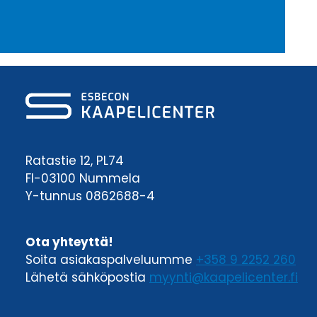
Ratastie 12, PL74
FI-03100 Nummela
Y-tunnus 0862688-4
Ota yhteyttä!
Soita asiakaspalveluumme
+358 9 2252 260
Lähetä sähköpostia
myynti@kaapelicenter.fi