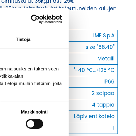
Toimituskulut 35kg:n asti 25€.
Yli 35kg:n toimituskulut toteutuneiden kulujen
mukaan.
Valmistaja
ILME S.p.A
Tietoja
Koko
size "66.40"
Materiaali
Metalli
 ominaisuuksien tukemiseen
Käyttölämpötila
'-40 °C...+125 °C
tiikka-alan
IP-luokka
IP66
ietoja muihin tietoihin, joita
Lukitus
2 salpaa
Vastakohta L
4 tappia
Markkinointi
Kotelotyyppi
Läpivientikotelo
Myyntierä
1