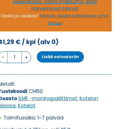
Rekisteröidy tästä maksutta, saat
halvemmat hinnat
Oletko jo asiakas?
Kirjaudu sisään nähdäksesi omat
hintasi
41,29
€
/ kpl
(alv 0)
LÄPIVIENTIKOTELO,
Lisää ostoskoriin
2
SALPAA
KOTELON
ALAOSA
Metalli
määrä
Tuotekoodi
CHI50
Osasto
ILME -moninapaliittimet
,
Kotelon
alaosa
,
Kotelot
Toimitusaika: 1-7 päivää