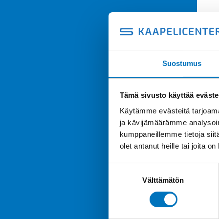
Suostumus
Tämä sivusto käyttää eväste
Käytämme evästeitä tarjoama
ja kävijämäärämme analysoim
kumppaneillemme tietoja siitä
olet antanut heille tai joita o
Suostumuksen
Välttämätön
valinta