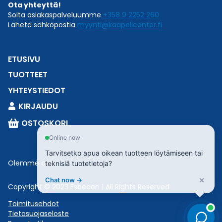
Ota yhteyttä!
Soita asiakaspalveluumme
+358 9 2252 260
Lähetä sähköpostia
myynti@kaapelicenter.fi
ETUSIVU
TUOTTEET
YHTEYSTIEDOT
KIRJAUDU
OSTOSKORI
Online now
Tarvitsetko apua oikean tuotteen löytämiseen tai
Olemme osa
Esbeconia
.
teknisiä tuotetietoja?
×
Chat now →
Copyright © 2023 Esbecon | All Rights Reserved
Toimitusehdot
Tietosuojaseloste