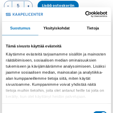
LÄPIVIENTIKOTELO,
Lisää ostoskoriin
2
SALPAA
KOTELON
ALAOSA
muovi
Suostumus
Yksityiskohdat
Tietoja
määrä
Tuotekoodi
THIW10
Osasto
ILME -moninapaliittimet
,
Kotelon alaosa
,
Kotelot
Toimitusaika: 1-7 päivää
Tämä sivusto käyttää evästeitä
Toimituskulut 35kg:n asti 25€.
Käytämme evästeitä tarjoamamme sisällön ja mainosten
Yli 35kg:n toimituskulut toteutuneiden kulujen mukaan.
räätälöimiseen, sosiaalisen median ominaisuuksien
tukemiseen ja kävijämäärämme analysoimiseen. Lisäksi
jaamme sosiaalisen median, mainosalan ja analytiikka-
Valmistaja
ILME S.p.A
alan kumppaneillemme tietoja siitä, miten käytät
Koko
size "57.27"
sivustoamme. Kumppanimme voivat yhdistää näitä
Materiaali
muovi
tietoja muihin tietoihin, joita olet antanut heille tai joita on
kerätty, kun olet käyttänyt heidän palvelujaan.
Käyttölämpötila
'-40°C … +90°C
IP-luokka
IP66/IP69
Suostumuksen