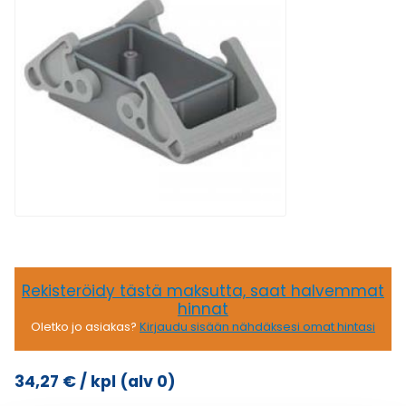
Rekisteröidy tästä maksutta, saat halvemmat
hinnat
Oletko jo asiakas?
Kirjaudu sisään nähdäksesi omat hintasi
34,27
€
/ kpl
(alv 0)