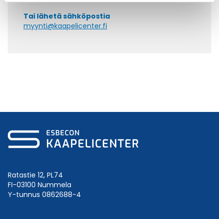
Tai lähetä sähköpostia
myynti@kaapelicenter.fi
Ratastie 12, PL74
FI-03100 Nummela
Y-tunnus 0862688-4