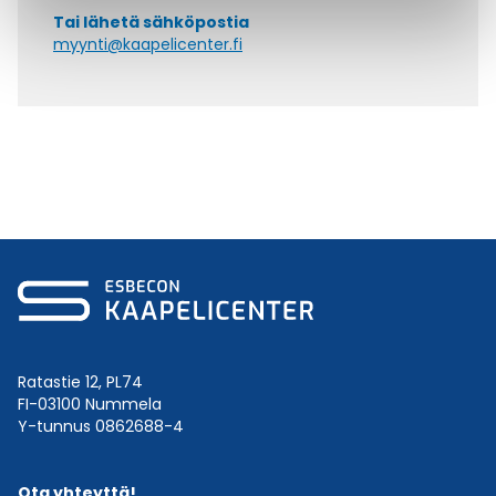
Tai lähetä sähköpostia
myynti@kaapelicenter.fi
Ratastie 12, PL74
FI-03100 Nummela
Y-tunnus 0862688-4
Ota yhteyttä!