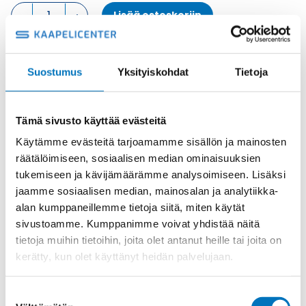
LÄPIVIENTIKOTELO,
Lisää ostoskoriin
2
SALPAA
KOTELON
ALAOSA
Metalli
Suostumus
Yksityiskohdat
Tietoja
määrä
Tuotekoodi
C7IW10
Osasto
ILME -moninapaliittimet
,
Kotelon alaosa
,
Kotelot
Tämä sivusto käyttää evästeitä
Toimitusaika: 1-7 päivää
Käytämme evästeitä tarjoamamme sisällön ja mainosten
Toimituskulut 35kg:n asti 25€.
räätälöimiseen, sosiaalisen median ominaisuuksien
Yli 35kg:n toimituskulut toteutuneiden kulujen mukaan.
tukemiseen ja kävijämäärämme analysoimiseen. Lisäksi
jaamme sosiaalisen median, mainosalan ja analytiikka-
Valmistaja
ILME S.p.A
alan kumppaneillemme tietoja siitä, miten käytät
Koko
size "57.27"
sivustoamme. Kumppanimme voivat yhdistää näitä
tietoja muihin tietoihin, joita olet antanut heille tai joita on
Materiaali
Metalli
kerätty, kun olet käyttänyt heidän palvelujaan.
Käyttölämpötila
'-40°C … +125°C
IP66/ IP67 (EN 60529) and IP69 (DIN
Suostumuksen
IP-luokka
40050 - 9) degree of protection.