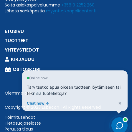
Soita asiakaspalveluumme
+358 9 2252 260
Lähetä sähköpostia
myynti@kaapelicenter.fi
ETUSIVU
TUOTTEET
YHTEYSTIEDOT
KIRJAUDU
OSTOSKORI
Online now
Tarvitsetko apua oikean tuotteen löytämiseen tai
Olemme osa
Esbeconia
.
teknisiä tuotetietoja?
×
Chat now →
Copyright © 2023 Esbecon | All Rights Reserved
Toimitusehdot
Tietosuojaseloste
Peruuta tilaus