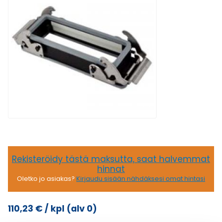
Rekisteröidy tästä maksutta, saat halvemmat
hinnat
Oletko jo asiakas?
Kirjaudu sisään nähdäksesi omat hintasi
110,23
€
/ kpl
(alv 0)