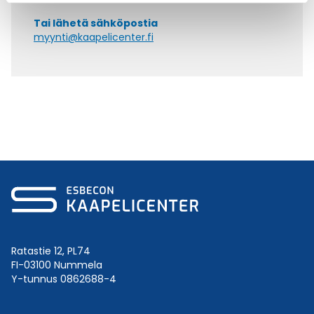
Tai lähetä sähköpostia
myynti@kaapelicenter.fi
Ratastie 12, PL74
FI-03100 Nummela
Y-tunnus 0862688-4