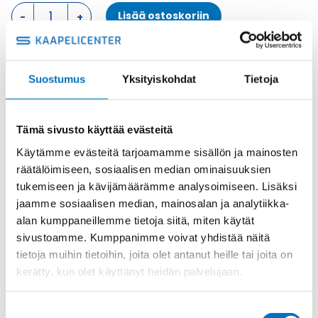
LÄPIVIENTIKOTELO,
Lisää ostoskoriin
2
TAPPIA
+
TIIVISTE
Metalli
Suostumus
Yksityiskohdat
Tietoja
KOTELON
Tuotekoodi
CHI06LCS
ALAOSA
Osasto
ILME -moninapaliittimet
,
Kotelon alaosa
,
Kotelot
määrä
Toimitusaika: 1-7 päivää
Tämä sivusto käyttää evästeitä
Toimituskulut 35kg:n asti 25€.
Käytämme evästeitä tarjoamamme sisällön ja mainosten
Yli 35kg:n toimituskulut toteutuneiden kulujen mukaan.
räätälöimiseen, sosiaalisen median ominaisuuksien
tukemiseen ja kävijämäärämme analysoimiseen. Lisäksi
jaamme sosiaalisen median, mainosalan ja analytiikka-
Valmistaja
ILME S.p.A
alan kumppaneillemme tietoja siitä, miten käytät
Koko
size "44.27"
sivustoamme. Kumppanimme voivat yhdistää näitä
Materiaali
Metalli
tietoja muihin tietoihin, joita olet antanut heille tai joita on
kerätty, kun olet käyttänyt heidän palvelujaan.
Käyttölämpötila
'-40 °C...+125 °C
IP-luokka
IP65
Suostumuksen