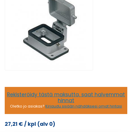
Rekisteröidy tästä maksutta, saat halvemmat
hinnat
Oletko jo asiakas?
Kirjaudu sisään nähdäksesi omat hintasi
27,21
€
/ kpl
(alv 0)