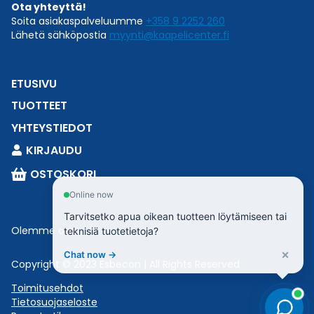
Ota yhteyttä!
Soita asiakaspalveluumme
+358 9 2252 260
Lähetä sähköpostia
myynti@kaapelicenter.fi
ETUSIVU
TUOTTEET
YHTEYSTIEDOT
KIRJAUDU
OSTOSKORI
Online now
Tarvitsetko apua oikean tuotteen löytämiseen tai
Olemme osa
Esbeconia
.
teknisiä tuotetietoja?
×
Chat now →
Copyright © 2023 Esbecon | All Rights Reserved
Toimitusehdot
Tietosuojaseloste