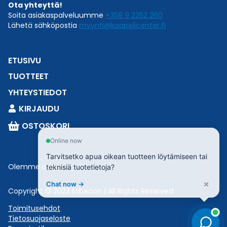
Ota yhteyttä!
Soita asiakaspalveluumme
+358 9 2252 260
Lähetä sähköpostia
myynti@kaapelicenter.fi
ETUSIVU
TUOTTEET
YHTEYSTIEDOT
KIRJAUDU
OSTOSKORI
Online now
Tarvitsetko apua oikean tuotteen löytämiseen tai
Olemme osa
Esbeconia
.
teknisiä tuotetietoja?
×
Chat now →
Copyright © 2023 Esbecon | All Rights Reserved
Toimitusehdot
Tietosuojaseloste