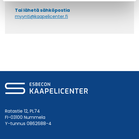
Tai lähetä sähköpostia
myynti@kaapelicenter.fi
Ratastie 12, PL74
FI-03100 Nummela
Y-tunnus 0862688-4