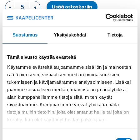
LÄPIVIENTIKOTELO,
Lisää ostoskoriin
4
TAPPIA
KOTELON
ALAOSA
Metalli
Suostumus
Yksityiskohdat
Tietoja
määrä
Tuotekoodi
CHI24CH
Osasto
ILME -moninapaliittimet
,
Kotelon alaosa
,
Kotelot
Toimitusaika: 1-7 päivää
Tämä sivusto käyttää evästeitä
Toimituskulut 35kg:n asti 25€.
Käytämme evästeitä tarjoamamme sisällön ja mainosten
Yli 35kg:n toimituskulut toteutuneiden kulujen mukaan.
räätälöimiseen, sosiaalisen median ominaisuuksien
tukemiseen ja kävijämäärämme analysoimiseen. Lisäksi
jaamme sosiaalisen median, mainosalan ja analytiikka-
Valmistaja
ILME S.p.A
alan kumppaneillemme tietoja siitä, miten käytät
Koko
size "104.27"
sivustoamme. Kumppanimme voivat yhdistää näitä
Materiaali
Metalli
tietoja muihin tietoihin, joita olet antanut heille tai joita on
kerätty, kun olet käyttänyt heidän palvelujaan.
Käyttölämpötila
'-40 °C...+125 °C
IP-luokka
IP66 (and IP69 DIN 40050 - 9)
Suostumuksen