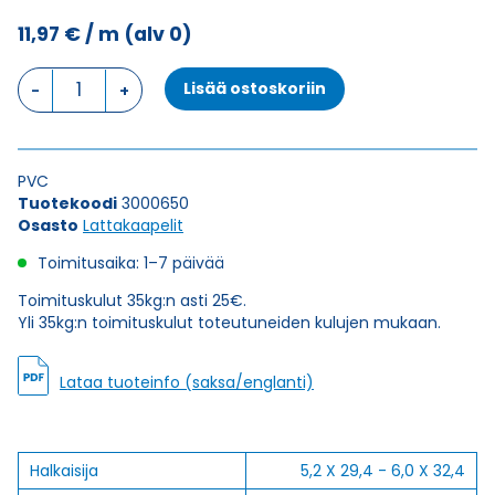
11,97
€
/ m
(alv 0)
Lattakaapeli
Lisää ostoskoriin
H07VVH6-
F
7G2,5
määrä
PVC
Tuotekoodi
3000650
Osasto
Lattakaapelit
Toimitusaika: 1–7 päivää
Toimituskulut 35kg:n asti 25€.
Yli 35kg:n toimituskulut toteutuneiden kulujen mukaan.
Lataa tuoteinfo (saksa/englanti)
Halkaisija
5,2 X 29,4 - 6,0 X 32,4