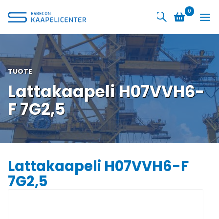
Siirry
0
sisältöön
TUOTE
Lattakaapeli H07VVH6-
F 7G2,5
Lattakaapeli H07VVH6-F
7G2,5