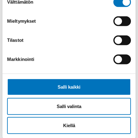
Välttämätön
valinta
Lattakaapeli NGFLGÖU-JB 4X50
Mieltymykset
Tilastot
Lattakaapeli NGFLGÖU-JB 4X70
Markkinointi
Salli kaikki
Lattakaapeli NGFLGÖU-JB 4X95
Salli valinta
Kiellä