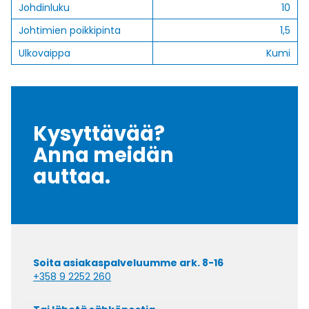
Johdinluku
10
Johtimien poikkipinta
1,5
Ulkovaippa
Kumi
Kysyttävää?
Anna meidän
auttaa.
Soita asiakaspalveluumme ark. 8-16
+358 9 2252 260