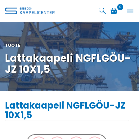
Siirry
0
sisältöön
TUOTE
Lattakaapeli NGFLGÖU-
JZ 10X1,5
Lattakaapeli NGFLGÖU-JZ
10X1,5