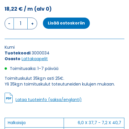
18,22
€
/ m
(alv 0)
Lattakaapeli
Lisää ostoskoriin
NGFLGÖU-
JZ
10X1,5
määrä
Kumi
Tuotekoodi
3000034
Osasto
Lattakaapelit
Toimitusaika: 1–7 päivää
Toimituskulut 35kg:n asti 25€.
Yli 35kg:n toimituskulut toteutuneiden kulujen mukaan.
Lataa tuoteinfo (saksa/englanti)
Halkaisija
6,0 X 37,7 - 7,2 X 40,7