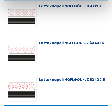
Lattakaapeli NGFLGÖU-JB 4X120
Lattakaapeli NGFLGÖU-JZ 6X4X1,5
Lattakaapeli NGFLGÖU-JZ 6X4X2,5