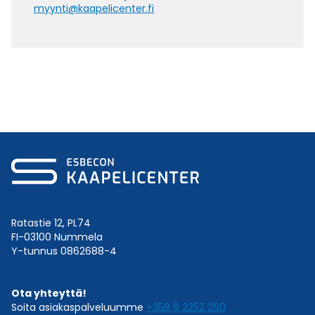
myynti@kaapelicenter.fi
Ratastie 12, PL74
FI-03100 Nummela
Y-tunnus 0862688-4
Ota yhteyttä!
Soita asiakaspalveluumme
+358 9 2252 260