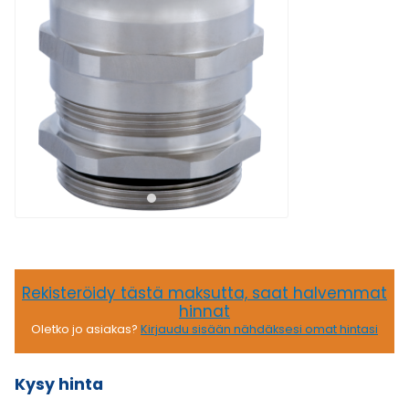
Rekisteröidy tästä maksutta, saat halvemmat
hinnat
Oletko jo asiakas?
Kirjaudu sisään nähdäksesi omat hintasi
Kysy hinta