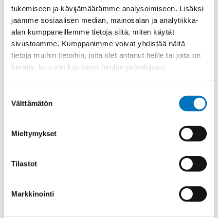
tukemiseen ja kävijämäärämme analysoimiseen. Lisäksi
Ulkokierre Ag
M 63 x 1,5
jaamme sosiaalisen median, mainosalan ja analytiikka-
Normen
RoHS;M
alan kumppaneillemme tietoja siitä, miten käytät
Min [C]
-40
sivustoamme. Kumppanimme voivat yhdistää näitä
tietoja muihin tietoihin, joita olet antanut heille tai joita on
Max [C]
100
kerätty, kun olet käyttänyt heidän palvelujaan.
Käyttölämpötila
'-40°C to +100°C
O-Rengas
NBR
Suostumuksen
Välttämätön
valinta
Kotelointiluokka
IP 68 – 5 bar
Avaimenkuva 1 [Mm]
68
Mieltymykset
Setrifikaatti Logot
UR;cUR
Halkasija Min.[Mm]
34
Tilastot
Kaapelille Mm
34 - 48 mm
Halkaisija Max. [Mm]
48
Markkinointi
Tiiviste
NBR