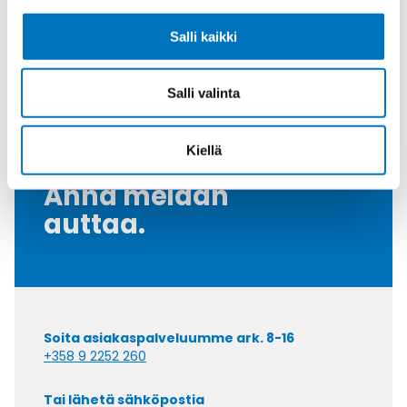
Kiristysmomentti [Nm]
46
Vedonpoisto-osa
Polyamide
Salli kaikki
Myyntierä
5
Salli valinta
Kiellä
Kysyttävää?
Anna meidän
auttaa.
Soita asiakaspalveluumme ark. 8-16
+358 9 2252 260
Tai lähetä sähköpostia