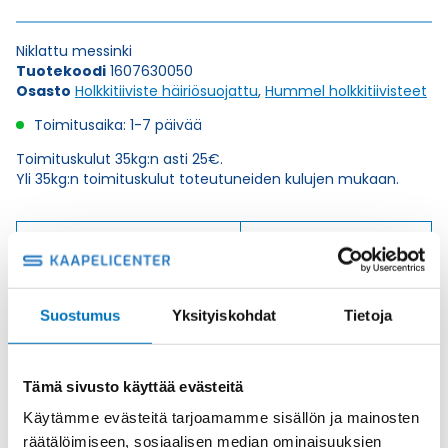
Niklattu messinki
Tuotekoodi
1607630050
Osasto
Holkkitiiviste häiriösuojattu
,
Hummel holkkitiivisteet
Toimitusaika: 1-7 päivää
Toimituskulut 35kg:n asti 25€.
Yli 35kg:n toimituskulut toteutuneiden kulujen mukaan.
Valmistaja
Hummel Ag
Korkeus H
55.7
Kierteen Pituus Gl
10
Suostumus
Yksityiskohdat
Tietoja
Tuotenimi/Malli
METRICA-M-EMC-E
Etim 7
EC000441
Tämä sivusto käyttää evästeitä
Materiaali
Niklattu messinki
Käytämme evästeitä tarjoamamme sisällön ja mainosten
Kierre
Metr.
räätälöimiseen, sosiaalisen median ominaisuuksien