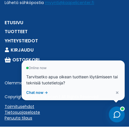
Lähetä sähköpostia
myynti@kaapelicenter.fi
ETUSIVU
TUOTTEET
YHTEYSTIEDOT
KIRJAUDU
OSTOSKORI
Online now
Tarvitsetko apua oikean tuotteen löytämiseen tai
Olemme osa
Esbeconia
.
teknisiä tuotetietoja?
×
Chat now →
Copyright © 2023 Esbecon | All Rights Reserved
Toimitusehdot
Tietosuojaseloste
Peruuta tilaus