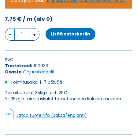
Oletko jo asiakas?
Kirjaudu sisään nähdäksesi omat hintasi
7,75
€
/ m
(alv 0)
Ohjauskaapeli
Lisää ostoskoriin
2YSL(ST)CY-
J
0,6/1
KV
PVC
EMV
Tuotekoodi
1000391
4G2,5
Osasto
Ohjauskaapelit
määrä
Toimitusaika: 1–7 päivää
Toimituskulut 35kg:n asti 25€.
Yli 35kg:n toimituskulut toteutuneiden kulujen mukaan.
Lataa tuoteinfo (saksa/englanti)