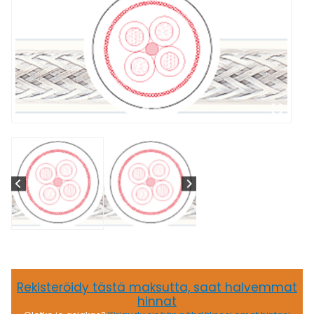
Rekisteröidy tästä maksutta, saat halvemmat
hinnat