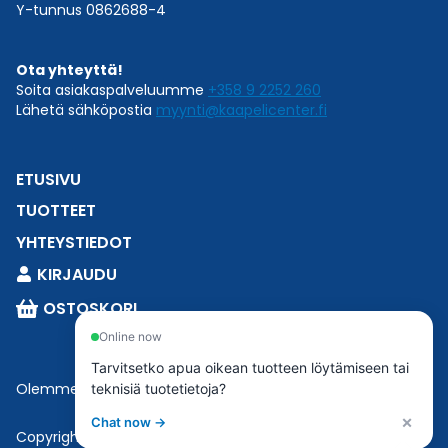
Y-tunnus 0862688-4
Ota yhteyttä!
Soita asiakaspalveluumme
+358 9 2252 260
Lähetä sähköpostia
myynti@kaapelicenter.fi
ETUSIVU
TUOTTEET
YHTEYSTIEDOT
KIRJAUDU
OSTOSKORI
Online now
Tarvitsetko apua oikean tuotteen löytämiseen tai
Olemme osa
Esbeconia
.
teknisiä tuotetietoja?
×
Chat now →
Copyright © 2023 Esbecon | All Rights Reserved