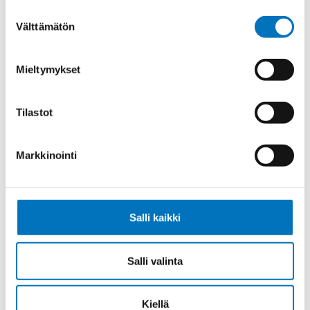
Suostumuksen
Välttämätön
valinta
Ohjauskaapeli 2YSL(ST)CYK-J
Mieltymykset
0,6/1 KV EMV-3+-UV 3X95+3G16
Tilastot
Markkinointi
Ohjauskaapeli 2YSL(ST)CYK-J
0,6/1KV EMV-UV 4G50
Salli kaikki
Salli valinta
Ohjauskaapeli 2YSL(ST)CYK-J
0,6/1 KV EMV-3+-UV 3X120+3G16
Kiellä