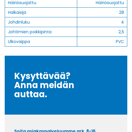
Häiriösuojattu
Häiriösuojattu
Halkaisija
28
Johdinluku
4
Johtimien poikkipinta
2,5
Ulkovaippa
PVC
Kysyttävää?
Anna meidän
auttaa.
Soita asiakaspalveluumme ark. 8-16