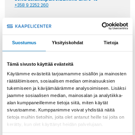
+358 9 2252 260
Tai lähetä sähköpostia
myynti@kaapelicenter.fi
Suostumus
Yksityiskohdat
Tietoja
Saman kaapelin eri versiot
Tämä sivusto käyttää evästeitä
Käytämme evästeitä tarjoamamme sisällön ja mainosten
Ohjauskaapeli 2YSL(ST)CYK-J
räätälöimiseen, sosiaalisen median ominaisuuksien
0,6/1 KV EMV-3+-UV 3X240+3G50
tukemiseen ja kävijämäärämme analysoimiseen. Lisäksi
jaamme sosiaalisen median, mainosalan ja analytiikka-
alan kumppaneillemme tietoja siitä, miten käytät
sivustoamme. Kumppanimme voivat yhdistää näitä
tietoja muihin tietoihin, joita olet antanut heille tai joita on
Ohjauskaapeli 2YSL(ST)CYK-J
kerätty, kun olet käyttänyt heidän palvelujaan.
0,6/1 KV EMV-3+-UV 3X70+3G10