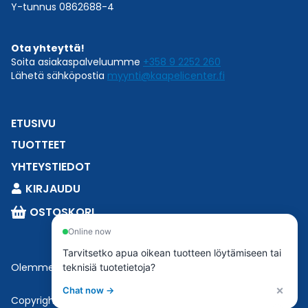
Y-tunnus 0862688-4
Ota yhteyttä!
Soita asiakaspalveluumme
+358 9 2252 260
Lähetä sähköpostia
myynti@kaapelicenter.fi
ETUSIVU
TUOTTEET
YHTEYSTIEDOT
KIRJAUDU
OSTOSKORI
Online now
Tarvitsetko apua oikean tuotteen löytämiseen tai
Olemme osa
Esbeconia
.
teknisiä tuotetietoja?
×
Chat now →
Copyright © 2023 Esbecon | All Rights Reserved