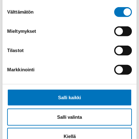
Suostumuksen
Välttämätön
valinta
Ohjauskaapeli FESTOONFLEX C-
Mieltymykset
PUR-HF -J 4X4
Tilastot
Markkinointi
Ohjauskaapeli FESTOONFLEX C-
PUR-HF -J 4X6
Salli kaikki
Salli valinta
Ohjauskaapeli FESTOONFLEX C-
PUR-HF -J 4X10
Kiellä