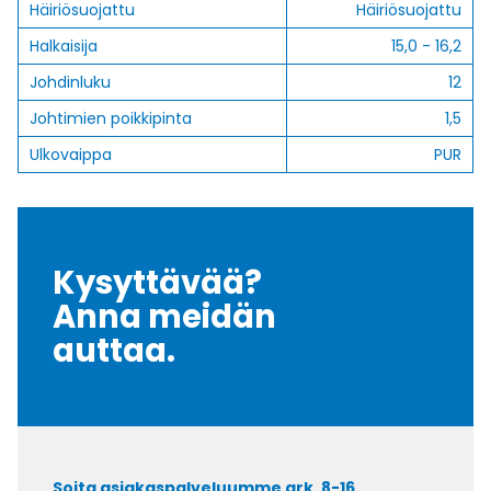
Häiriösuojattu
Häiriösuojattu
Halkaisija
15,0 - 16,2
Johdinluku
12
Johtimien poikkipinta
1,5
Ulkovaippa
PUR
Kysyttävää?
Anna meidän
auttaa.
Soita asiakaspalveluumme ark. 8-16