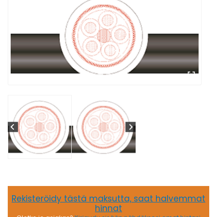
Rekisteröidy tästä maksutta, saat halvemmat
hinnat