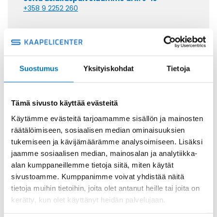
+358 9 2252 260
Tai lähetä sähköpostia
myynti@kaapelicenter.fi
Suostumus
Yksityiskohdat
Tietoja
Saman kaapelin eri versiot
Tämä sivusto käyttää evästeitä
Käytämme evästeitä tarjoamamme sisällön ja mainosten
Ohjauskaapeli FESTOONFLEX C-
räätälöimiseen, sosiaalisen median ominaisuuksien
PUR-HF -J 12X2,5
tukemiseen ja kävijämäärämme analysoimiseen. Lisäksi
jaamme sosiaalisen median, mainosalan ja analytiikka-
alan kumppaneillemme tietoja siitä, miten käytät
sivustoamme. Kumppanimme voivat yhdistää näitä
tietoja muihin tietoihin, joita olet antanut heille tai joita on
Ohjauskaapeli FESTOONFLEX C-
kerätty, kun olet käyttänyt heidän palvelujaan.
PUR-HF -J 18X2,5