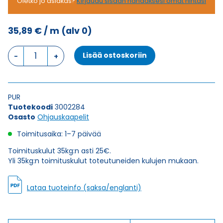
Oletko jo asiakas?
Kirjaudu sisään nähdäksesi omat hintasi
35,89
€
/ m
(alv 0)
Ohjauskaapeli
Lisää ostoskoriin
FESTOONFLEX
C-
PUR-
HF
PUR
-
Tuotekoodi
3002284
J
Osasto
Ohjauskaapelit
12X1,5
määrä
Toimitusaika: 1–7 päivää
Toimituskulut 35kg:n asti 25€.
Yli 35kg:n toimituskulut toteutuneiden kulujen mukaan.
Lataa tuoteinfo (saksa/englanti)