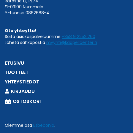
Ratastie 12, PL74
FI-03100 Nummela
Y-tunnus 0862688-4
Ota yhteyttä!
Soita asiakaspalveluumme
+358 9 2252 260
Lähetä sähköpostia
myynti@kaapelicenter.fi
ETUSIVU
TUOTTEET
YHTEYSTIEDOT
KIRJAUDU
OSTOSKORI
Online now
Tarvitsetko apua oikean tuotteen löytämiseen tai
Olemme osa
Esbeconia
.
teknisiä tuotetietoja?