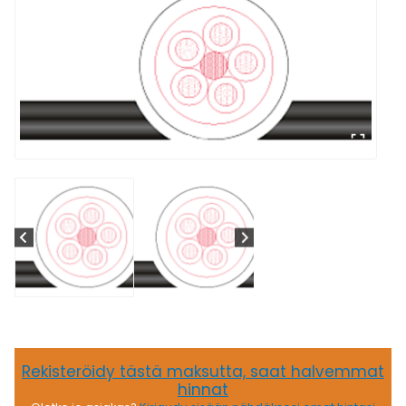
Rekisteröidy tästä maksutta, saat halvemmat
hinnat