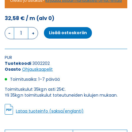
Oletko jo asiakas?
Kirjaudu sisään nähdäksesi omat hintasi
32,58
€
/ m
(alv 0)
Ohjauskaapeli
Lisää ostoskoriin
FESTOONFLEX
PUR-
HF
-
PUR
O
Tuotekoodi
3002202
1X50
Osasto
Ohjauskaapelit
määrä
Toimitusaika: 1–7 päivää
Toimituskulut 35kg:n asti 25€.
Yli 35kg:n toimituskulut toteutuneiden kulujen mukaan.
Lataa tuoteinfo (saksa/englanti)