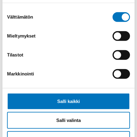
HF -J 5X6
Suostumuksen
Välttämätön
valinta
Mieltymykset
Ohjauskaapeli FESTOONFLEX PUR-
HF -J 4X10
Tilastot
Markkinointi
Ohjauskaapeli FESTOONFLEX PUR-
HF -J 5X10
Salli kaikki
Salli valinta
Ohjauskaapeli FESTOONFLEX PUR-
HF -J 4X16