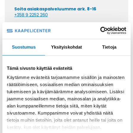
Soita asiakaspalveluumme ark. 8-16
+358 9 2252 260
Tai lähetä sähköpostia
myynti@kaapelicenter.fi
Suostumus
Yksityiskohdat
Tietoja
Tämä sivusto käyttää evästeitä
Saman kaapelin eri versiot
Käytämme evästeitä tarjoamamme sisällön ja mainosten
Ohjauskaapeli FESTOONFLEX PUR-
räätälöimiseen, sosiaalisen median ominaisuuksien
HF -J 4X6
tukemiseen ja kävijämäärämme analysoimiseen. Lisäksi
jaamme sosiaalisen median, mainosalan ja analytiikka-
alan kumppaneillemme tietoja siitä, miten käytät
sivustoamme. Kumppanimme voivat yhdistää näitä
tietoja muihin tietoihin, joita olet antanut heille tai joita on
kerätty, kun olet käyttänyt heidän palvelujaan.
Ohjauskaapeli FESTOONFLEX PUR-