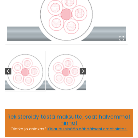
Rekisteröidy tästä maksutta, saat halvemmat
hinnat
Oletko jo asiakas?
Kirjaudu sisään nähdäksesi omat hintasi