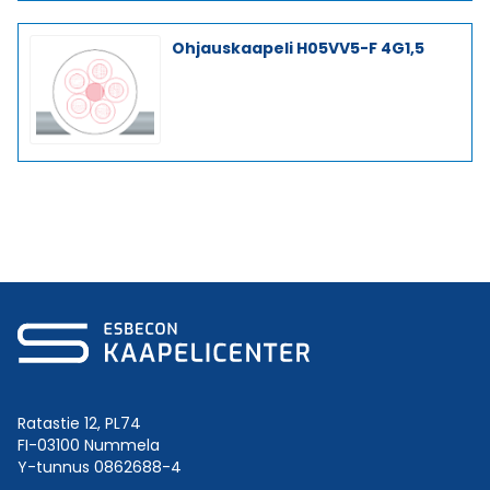
Ohjauskaapeli H05VV5-F 4G1,5
Ratastie 12, PL74
FI-03100 Nummela
Y-tunnus 0862688-4