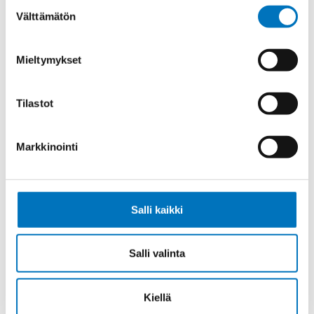
Suostumuksen
Välttämätön
valinta
Ohjauskaapeli H05VV5-F 7G2,5
Mieltymykset
Tilastot
Markkinointi
Ohjauskaapeli H05VV5-F 12G2,5
Salli kaikki
Ohjauskaapeli H05VV5-F 18G1
Salli valinta
Kiellä