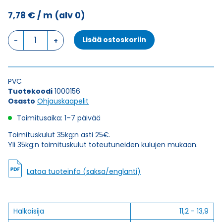
7,78
€
/ m
(alv 0)
Ohjauskaapeli
Lisää ostoskoriin
H05VV5-
F
5G2,5
määrä
PVC
Tuotekoodi
1000156
Osasto
Ohjauskaapelit
Toimitusaika: 1–7 päivää
Toimituskulut 35kg:n asti 25€.
Yli 35kg:n toimituskulut toteutuneiden kulujen mukaan.
Lataa tuoteinfo (saksa/englanti)
Halkaisija
11,2 - 13,9