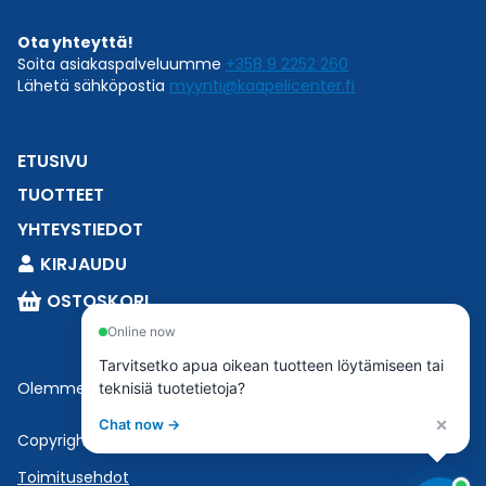
Ota yhteyttä!
Soita asiakaspalveluumme
+358 9 2252 260
Lähetä sähköpostia
myynti@kaapelicenter.fi
ETUSIVU
TUOTTEET
YHTEYSTIEDOT
KIRJAUDU
OSTOSKORI
Online now
Tarvitsetko apua oikean tuotteen löytämiseen tai
Olemme osa
Esbeconia
.
teknisiä tuotetietoja?
×
Chat now →
Copyright © 2023 Esbecon | All Rights Reserved
Toimitusehdot