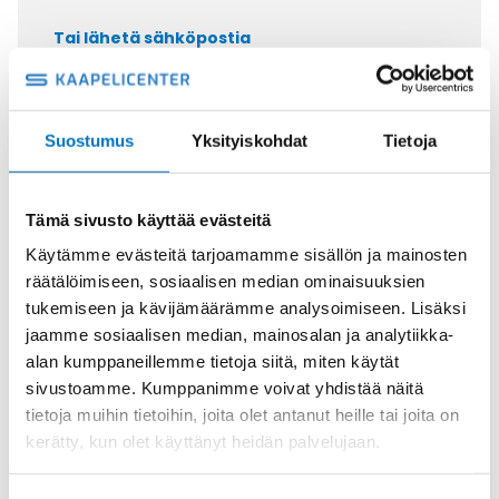
Tai lähetä sähköpostia
myynti@kaapelicenter.fi
Suostumus
Yksityiskohdat
Tietoja
Saman kaapelin eri versiot
Tämä sivusto käyttää evästeitä
Ohjauskaapeli H05VV5-F 3G2,5
Käytämme evästeitä tarjoamamme sisällön ja mainosten
räätälöimiseen, sosiaalisen median ominaisuuksien
tukemiseen ja kävijämäärämme analysoimiseen. Lisäksi
jaamme sosiaalisen median, mainosalan ja analytiikka-
alan kumppaneillemme tietoja siitä, miten käytät
sivustoamme. Kumppanimme voivat yhdistää näitä
Ohjauskaapeli H05VV5-F 4G2,5
tietoja muihin tietoihin, joita olet antanut heille tai joita on
kerätty, kun olet käyttänyt heidän palvelujaan.