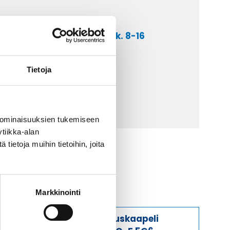
a asiakaspalveluumme ark. 8-16
 9 2252 260
Tietoja
lähetä sähköpostia
ti@kaapelicenter.fi
 ominaisuuksien tukemiseen
tiikka-alan
ietoja muihin tietoihin, joita
Markkinointi
Ohjauskaapeli