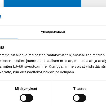
Soit
Kysyttävää?
+358
Anna meidän
Yksityiskohdat
auttaa.
Tai 
myyn
itä
mme sisällön ja mainosten räätälöimiseen, sosiaalisen median
iseen. Lisäksi jaamme sosiaalisen median, mainosalan ja analy
, miten käytät sivustoamme. Kumppanimme voivat yhdistää näitä t
n kerätty, kun olet käyttänyt heidän palvelujaan.
Saman kaapelin eri versiot
Mieltymykset
Tilastot
Ohjauskaapeli