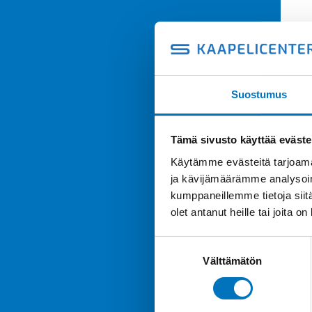
Suostumus
Tämä sivusto käyttää eväste
Käytämme evästeitä tarjoama
ja kävijämäärämme analysoim
kumppaneillemme tietoja siitä
olet antanut heille tai joita o
Suostumuksen
Välttämätön
valinta