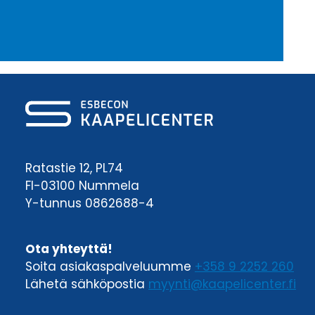
Ratastie 12, PL74
FI-03100 Nummela
Y-tunnus 0862688-4
Ota yhteyttä!
Soita asiakaspalveluumme
+358 9 2252 260
Lähetä sähköpostia
myynti@kaapelicenter.fi