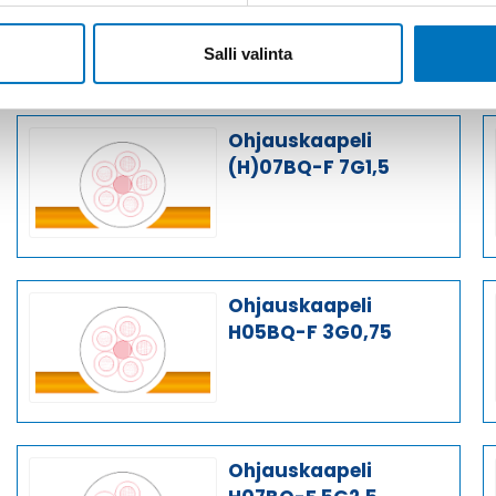
H07BQ-F 4G6
Salli valinta
Ohjauskaapeli
(H)07BQ-F 7G1,5
Ohjauskaapeli
H05BQ-F 3G0,75
Ohjauskaapeli