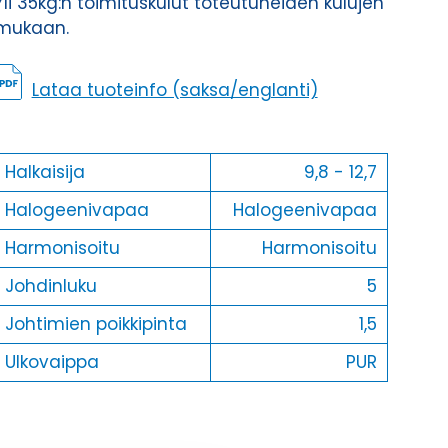
Yli 35kg:n toimituskulut toteutuneiden kulujen
mukaan.
Lataa tuoteinfo (saksa/englanti)
Halkaisija
9,8 - 12,7
Halogeenivapaa
Halogeenivapaa
Harmonisoitu
Harmonisoitu
Johdinluku
5
Johtimien poikkipinta
1,5
Ulkovaippa
PUR