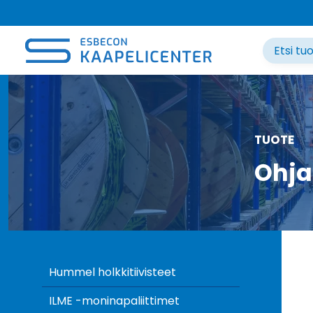
Siirry
sisältöön
TUOTE
Ohja
Hummel holkkitiivisteet
ILME -moninapaliittimet