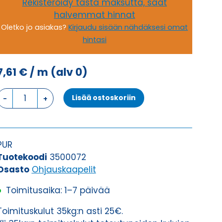
Rekisteröidy tästä maksutta, saat
halvemmat hinnat
Oletko jo asiakas?
Kirjaudu sisään nähdäksesi omat
hintasi
7,61
€
/ m
(alv 0)
Ohjauskaapeli
Lisää ostoskoriin
H07BQ-
F
5G1,5
määrä
PUR
Tuotekoodi
3500072
Osasto
Ohjauskaapelit
Toimitusaika: 1–7 päivää
Toimituskulut 35kg:n asti 25€.