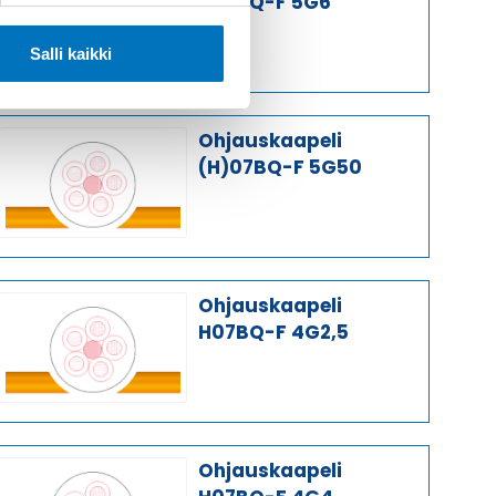
H07BQ-F 5G6
Salli kaikki
Ohjauskaapeli
(H)07BQ-F 5G50
Ohjauskaapeli
H07BQ-F 4G2,5
Ohjauskaapeli