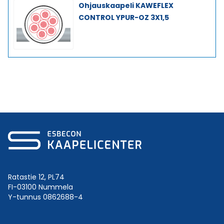
Ohjauskaapeli KAWEFLEX
CONTROL YPUR-OZ 3X1,5
Ratastie 12, PL74
FI-03100 Nummela
Y-tunnus 0862688-4