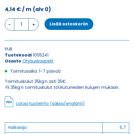
4,14
€
/ m
(alv 0)
Ohjauskaapeli
Lisää ostoskoriin
KAWEFLEX
CONTROL
YPUR-
JZ
PUR
3G1,5
Tuotekoodi
1005241
määrä
Osasto
Ohjauskaapelit
Toimitusaika: 1–7 päivää
Toimituskulut 35kg:n asti 25€.
Yli 35kg:n toimituskulut toteutuneiden kulujen mukaan.
Lataa tuoteinfo (saksa/englanti)
Halkaisija
6,7