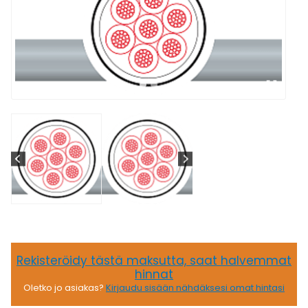
Rekisteröidy tästä maksutta, saat halvemmat
hinnat
Oletko jo asiakas?
Kirjaudu sisään nähdäksesi omat hintasi