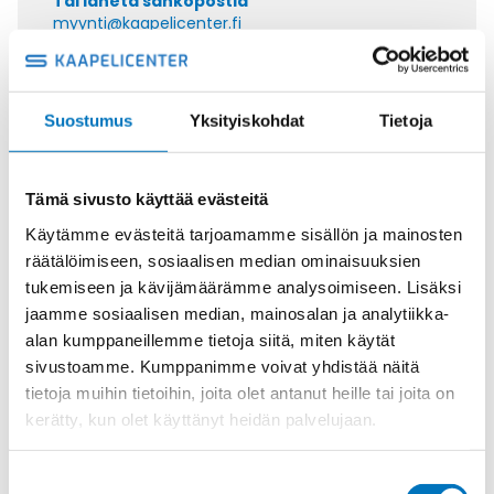
Tai lähetä sähköpostia
myynti@kaapelicenter.fi
Suostumus
Yksityiskohdat
Tietoja
Saman kaapelin eri versiot
Tämä sivusto käyttää evästeitä
Ohjauskaapeli KAWEFLEX
CONTROL YPUR-JZ 7G6
Käytämme evästeitä tarjoamamme sisällön ja mainosten
räätälöimiseen, sosiaalisen median ominaisuuksien
tukemiseen ja kävijämäärämme analysoimiseen. Lisäksi
jaamme sosiaalisen median, mainosalan ja analytiikka-
alan kumppaneillemme tietoja siitä, miten käytät
Ohjauskaapeli KAWEFLEX
sivustoamme. Kumppanimme voivat yhdistää näitä
CONTROL YPUR-JZ 3G2,5
tietoja muihin tietoihin, joita olet antanut heille tai joita on
kerätty, kun olet käyttänyt heidän palvelujaan.
Suostumuksen