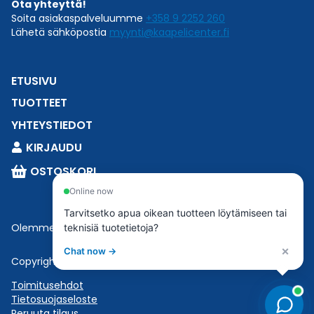
Ota yhteyttä!
Soita asiakaspalveluumme
+358 9 2252 260
Lähetä sähköpostia
myynti@kaapelicenter.fi
ETUSIVU
TUOTTEET
YHTEYSTIEDOT
KIRJAUDU
OSTOSKORI
Online now
Tarvitsetko apua oikean tuotteen löytämiseen tai
Olemme osa
Esbeconia
.
teknisiä tuotetietoja?
×
Chat now →
Copyright © 2023 Esbecon | All Rights Reserved
Toimitusehdot
Tietosuojaseloste
Peruuta tilaus