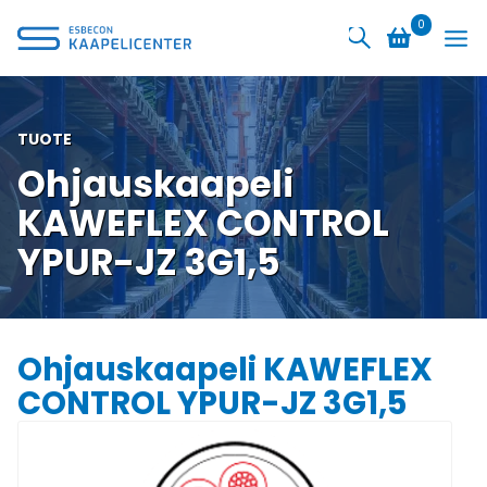
Siirry
0
sisältöön
TUOTE
Ohjauskaapeli
KAWEFLEX CONTROL
YPUR-JZ 3G1,5
Ohjauskaapeli KAWEFLEX
CONTROL YPUR-JZ 3G1,5