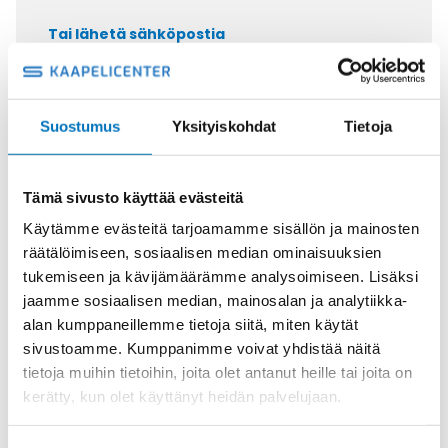
Tai lähetä sähköpostia
myynti@kaapelicenter.fi
Suostumus
Yksityiskohdat
Tietoja
Saman kaapelin eri versiot
Tämä sivusto käyttää evästeitä
Ohjauskaapeli NSHXAFÖ 1X95
Käytämme evästeitä tarjoamamme sisällön ja mainosten
räätälöimiseen, sosiaalisen median ominaisuuksien
tukemiseen ja kävijämäärämme analysoimiseen. Lisäksi
jaamme sosiaalisen median, mainosalan ja analytiikka-
alan kumppaneillemme tietoja siitä, miten käytät
sivustoamme. Kumppanimme voivat yhdistää näitä
Ohjauskaapeli NSHXAFÖ 1X120
tietoja muihin tietoihin, joita olet antanut heille tai joita on
kerätty, kun olet käyttänyt heidän palvelujaan.