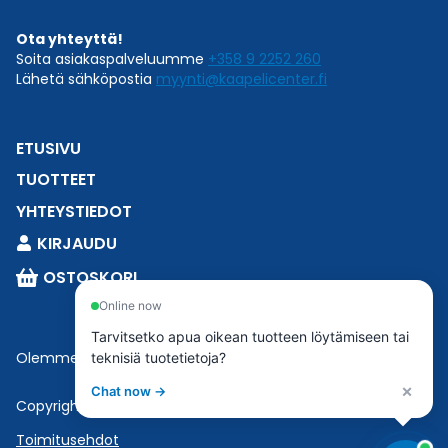
Ota yhteyttä!
Soita asiakaspalveluumme
+358 9 2252 260
Lähetä sähköpostia
myynti@kaapelicenter.fi
ETUSIVU
TUOTTEET
YHTEYSTIEDOT
KIRJAUDU
OSTOSKORI
Online now
Tarvitsetko apua oikean tuotteen löytämiseen tai
Olemme osa
Esbeconia
.
teknisiä tuotetietoja?
×
Chat now →
Copyright © 2023 Esbecon | All Rights Reserved
Toimitusehdot