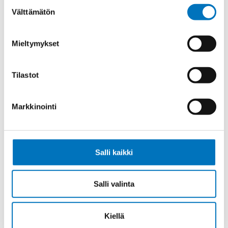
Suostumuksen
Välttämätön
valinta
Ohjauskaapeli NSHXAFÖ 1X150
Mieltymykset
Tilastot
Markkinointi
Ohjauskaapeli NSHXAFÖ 1X185
Salli kaikki
Ohjauskaapeli NSHXAFÖ 1X240
Salli valinta
Kiellä