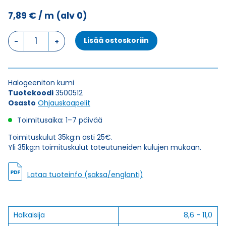
7,89
€
/ m
(alv 0)
Ohjauskaapeli
Lisää ostoskoriin
NSHXAFÖ
1X10
määrä
Halogeeniton kumi
Tuotekoodi
3500512
Osasto
Ohjauskaapelit
Toimitusaika: 1–7 päivää
Toimituskulut 35kg:n asti 25€.
Yli 35kg:n toimituskulut toteutuneiden kulujen mukaan.
Lataa tuoteinfo (saksa/englanti)
Halkaisija
8,6 - 11,0