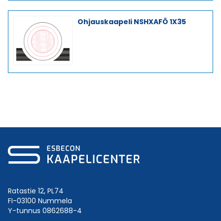
Ohjauskaapeli NSHXAFÖ 1X35
Ratastie 12, PL74
FI-03100 Nummela
Y-tunnus 0862688-4