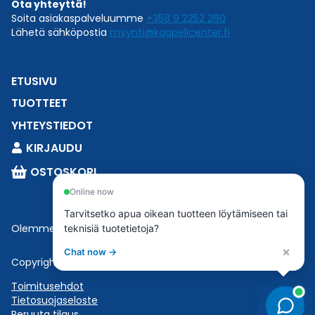
Ota yhteyttä!
Soita asiakaspalveluumme
+358 9 2252 260
Lähetä sähköpostia
myynti@kaapelicenter.fi
ETUSIVU
TUOTTEET
YHTEYSTIEDOT
KIRJAUDU
OSTOSKORI
Online now
Tarvitsetko apua oikean tuotteen löytämiseen tai
Olemme osa
Esbeconia
.
teknisiä tuotetietoja?
×
Chat now →
Copyright © 2023 Esbecon | All Rights Reserved
Toimitusehdot
Tietosuojaseloste
Peruuta tilaus