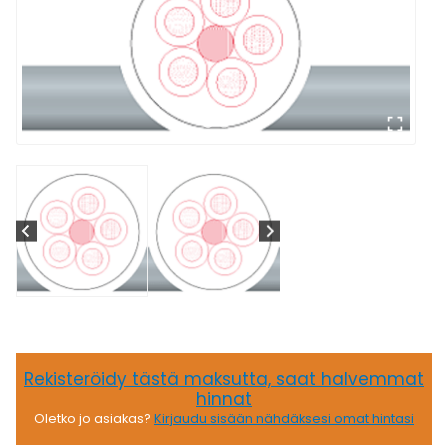
Rekisteröidy tästä maksutta, saat halvemmat
hinnat
Oletko jo asiakas?
Kirjaudu sisään nähdäksesi omat hintasi