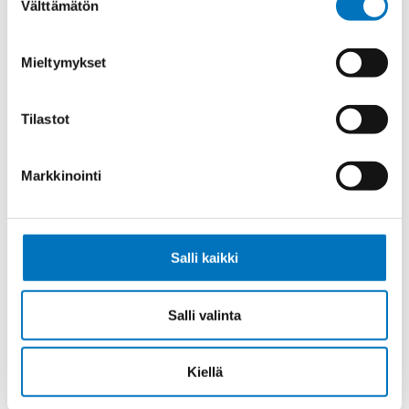
Välttämätön
valinta
Ohjauskaapeli ÖPVC-JZ 7G6
Mieltymykset
Tilastot
Ohjauskaapeli ÖPVC-JZ 4G10
Markkinointi
Salli kaikki
Ohjauskaapeli ÖPVC-JZ 5G10
Salli valinta
Kiellä