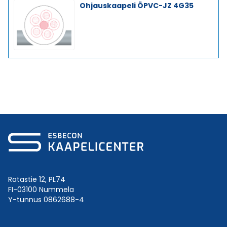
Ohjauskaapeli ÖPVC-JZ 4G35
Ratastie 12, PL74
FI-03100 Nummela
Y-tunnus 0862688-4