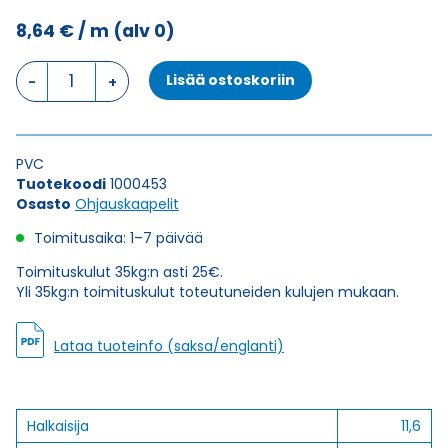
8,64
€
/ m
(alv 0)
Ohjauskaapeli
Lisää ostoskoriin
ÖPVC-
JZ
10G1,5
määrä
PVC
Tuotekoodi
1000453
Osasto
Ohjauskaapelit
Toimitusaika: 1–7 päivää
Toimituskulut 35kg:n asti 25€.
Yli 35kg:n toimituskulut toteutuneiden kulujen mukaan.
Lataa tuoteinfo (saksa/englanti)
Halkaisija
11,6