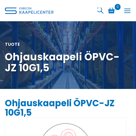
Siirry
0
sisältöön
TUOTE
Ohjauskaapeli ÖPVC-
JZ 10G1,5
Ohjauskaapeli ÖPVC-JZ
10G1,5