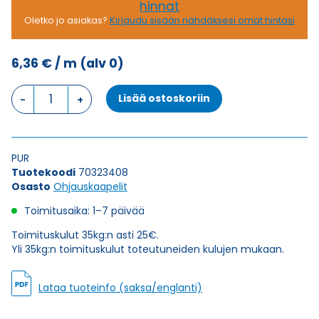
hinnat
Oletko jo asiakas?
Kirjaudu sisään nähdäksesi omat hintasi
6,36
€
/ m
(alv 0)
Ohjauskaapeli
Lisää ostoskoriin
SEMOFLEX
E
8X0,5
määrä
PUR
Tuotekoodi
70323408
Osasto
Ohjauskaapelit
Toimitusaika: 1–7 päivää
Toimituskulut 35kg:n asti 25€.
Yli 35kg:n toimituskulut toteutuneiden kulujen mukaan.
Lataa tuoteinfo (saksa/englanti)