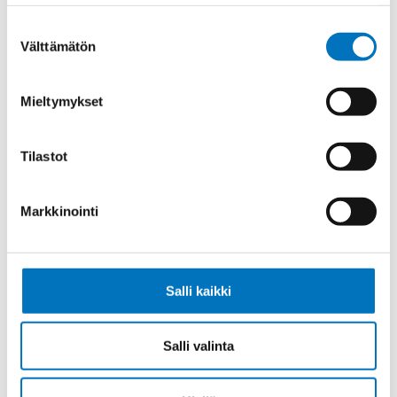
Suostumuksen
Välttämätön
valinta
Mieltymykset
Ohjauskaapeli SEMOFLEX E 12X0,5
Tilastot
Markkinointi
Ohjauskaapeli SEMOFLEX E 18X0,5
Salli kaikki
Salli valinta
Ohjauskaapeli SEMOFLEX E 6X0,25