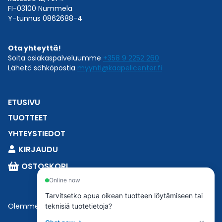
FI-03100 Nummela
Y-tunnus 0862688-4
Ota yhteyttä!
Soita asiakaspalveluumme
+358 9 2252 260
Lähetä sähköpostia
myynti@kaapelicenter.fi
ETUSIVU
TUOTTEET
YHTEYSTIEDOT
KIRJAUDU
OSTOSKORI
Online now
Tarvitsetko apua oikean tuotteen löytämiseen tai
Olemme osa
Esbeconia
.
teknisiä tuotetietoja?