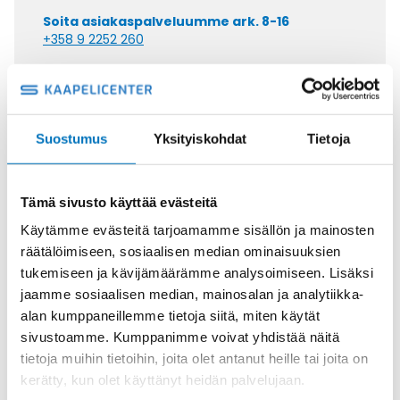
Soita asiakaspalveluumme ark. 8-16
+358 9 2252 260
Tai lähetä sähköpostia
myynti@kaapelicenter.fi
Suostumus
Yksityiskohdat
Tietoja
Tämä sivusto käyttää evästeitä
Saman kaapelin eri versiot
Käytämme evästeitä tarjoamamme sisällön ja mainosten
Ohjauskaapeli SEMOFLEX E 5X0,14
räätälöimiseen, sosiaalisen median ominaisuuksien
tukemiseen ja kävijämäärämme analysoimiseen. Lisäksi
jaamme sosiaalisen median, mainosalan ja analytiikka-
alan kumppaneillemme tietoja siitä, miten käytät
sivustoamme. Kumppanimme voivat yhdistää näitä
tietoja muihin tietoihin, joita olet antanut heille tai joita on
Ohjauskaapeli SEMOFLEX E 25X0,14
kerätty, kun olet käyttänyt heidän palvelujaan.