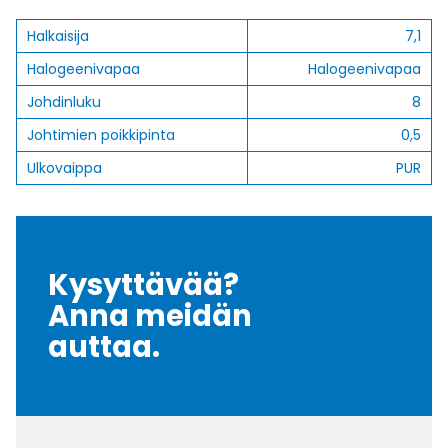
Halkaisija
7,1
Halogeenivapaa
Halogeenivapaa
Johdinluku
8
Johtimien poikkipinta
0,5
Ulkovaippa
PUR
Kysyttävää?
Anna meidän
auttaa.