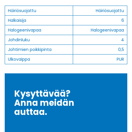
Häiriösuojattu
Häiriösuojattu
Halkaisija
6
Halogeenivapaa
Halogeenivapaa
Johdinluku
4
Johtimien poikkipinta
0,5
Ulkovaippa
PUR
Kysyttävää?
Anna meidän
auttaa.