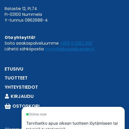
Ratastie 12, PL74
FI-03100 Nummela
Y-tunnus 0862688-4
Ota yhteyttä!
Soita asiakaspalveluumme
+358 9 2252 260
Lähetä sähköpostia
myynti@kaapelicenter.fi
ETUSIVU
TUOTTEET
YHTEYSTIEDOT
KIRJAUDU
OSTOSKORI
Online now
Tarvitsetko apua oikean tuotteen löytämiseen tai