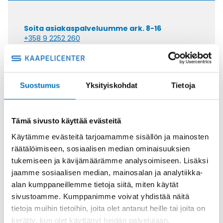
Soita asiakaspalveluumme ark. 8-16
+358 9 2252 260
Tai lähetä sähköpostia
myynti@kaapelicenter.fi
Suostumus
Yksityiskohdat
Tietoja
Tämä sivusto käyttää evästeitä
Saman kaapelin eri versiot
Käytämme evästeitä tarjoamamme sisällön ja mainosten
räätälöimiseen, sosiaalisen median ominaisuuksien
Ohjauskaapeli SEMOFLEX E-CU
tukemiseen ja kävijämäärämme analysoimiseen. Lisäksi
12X0,14
jaamme sosiaalisen median, mainosalan ja analytiikka-
alan kumppaneillemme tietoja siitä, miten käytät
sivustoamme. Kumppanimme voivat yhdistää näitä
tietoja muihin tietoihin, joita olet antanut heille tai joita on
kerätty, kun olet käyttänyt heidän palvelujaan.