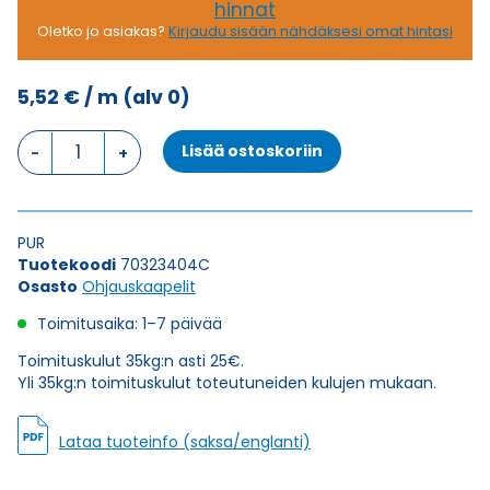
hinnat
Oletko jo asiakas?
Kirjaudu sisään nähdäksesi omat hintasi
5,52
€
/ m
(alv 0)
Ohjauskaapeli
Lisää ostoskoriin
SEMOFLEX
E-
CU
4X0,5
PUR
määrä
Tuotekoodi
70323404C
Osasto
Ohjauskaapelit
Toimitusaika: 1–7 päivää
Toimituskulut 35kg:n asti 25€.
Yli 35kg:n toimituskulut toteutuneiden kulujen mukaan.
Lataa tuoteinfo (saksa/englanti)