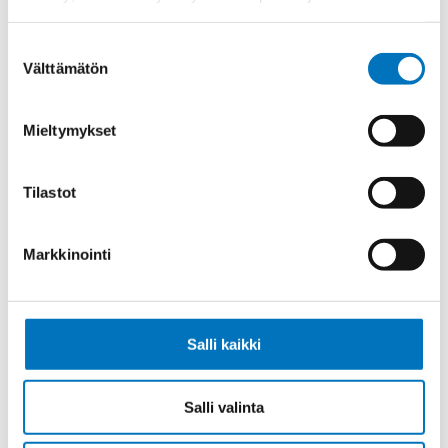
Ohjauskaapeli SEMOFLEX E-CU
3X0,5
Suostumuksen
Välttämätön
valinta
Mieltymykset
Ohjauskaapeli SEMOFLEX E-CU
12X0,5
Tilastot
Markkinointi
Ohjauskaapeli SEMOFLEX E-CU
6X0,25
Salli kaikki
Salli valinta