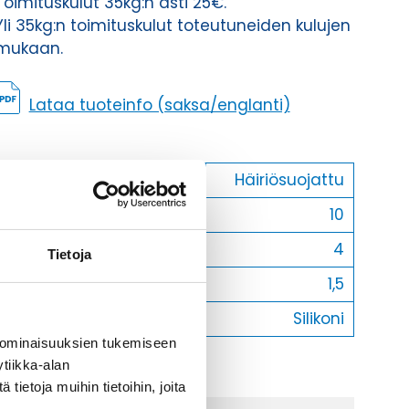
Toimituskulut 35kg:n asti 25€.
Yli 35kg:n toimituskulut toteutuneiden kulujen
mukaan.
Lataa tuoteinfo (saksa/englanti)
Häiriösuojattu
Häiriösuojattu
Halkaisija
10
Johdinluku
4
Tietoja
Johtimien poikkipinta
1,5
Ulkovaippa
Silikoni
 ominaisuuksien tukemiseen
tiikka-alan
ietoja muihin tietoihin, joita