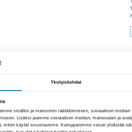
Yksityiskohdat
itä
mme sisällön ja mainosten räätälöimiseen, sosiaalisen median
iseen. Lisäksi jaamme sosiaalisen median, mainosalan ja analy
, miten käytät sivustoamme. Kumppanimme voivat yhdistää näitä t
n kerätty, kun olet käyttänyt heidän palvelujaan.