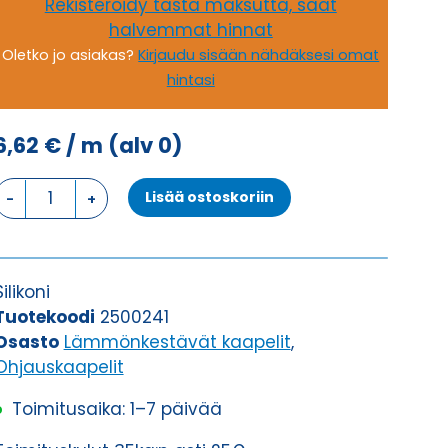
Rekisteröidy tästä maksutta, saat
halvemmat hinnat
Oletko jo asiakas?
Kirjaudu sisään nähdäksesi omat
hintasi
6,62
€
/ m
(alv 0)
Ohjauskaapeli
Lisää ostoskoriin
SIHF-
JB/GLP
4G1,5
määrä
Silikoni
Tuotekoodi
2500241
Osasto
Lämmönkestävät kaapelit
,
Ohjauskaapelit
Toimitusaika: 1–7 päivää