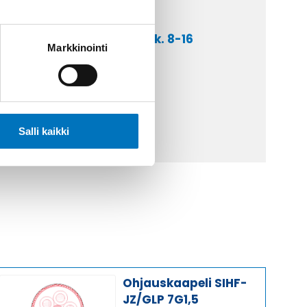
a asiakaspalveluumme ark. 8-16
Markkinointi
 9 2252 260
lähetä sähköpostia
ti@kaapelicenter.fi
Salli kaikki
Ohjauskaapeli SIHF-
JZ/GLP 7G1,5