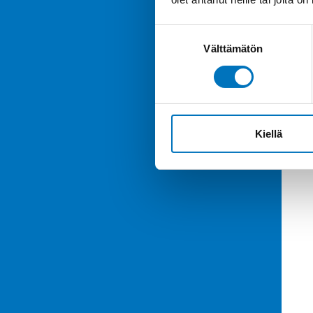
Suostumuksen
Välttämätön
valinta
Kiellä