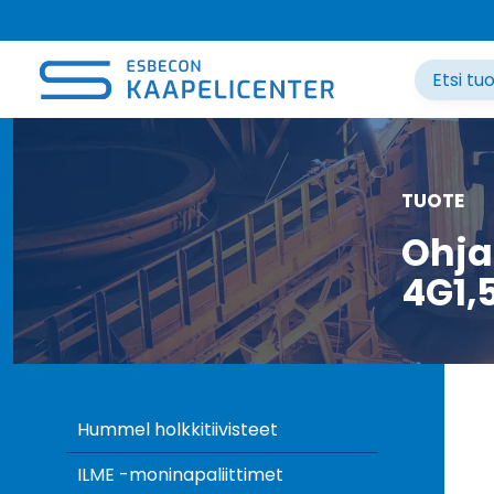
Siirry
sisältöön
TUOTE
Ohja
4G1,
Hummel holkkitiivisteet
ILME -moninapaliittimet