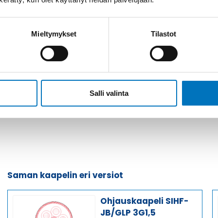
Soit
Kysyttävää?
Mieltymykset
Tilastot
+358
Anna meidän
auttaa.
Tai 
myyn
Salli valinta
Saman kaapelin eri versiot
Ohjauskaapeli SIHF-
JB/GLP 3G1,5