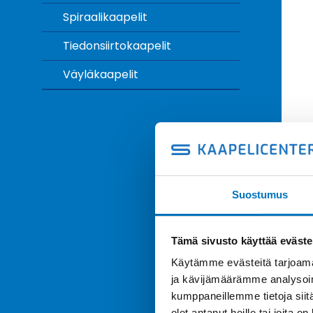
Spiraalikaapelit
Tiedonsiirtokaapelit
Väyläkaapelit
Suostumus
Tämä sivusto käyttää eväste
Käytämme evästeitä tarjoama
ja kävijämäärämme analysoim
kumppaneillemme tietoja siitä
olet antanut heille tai joita o