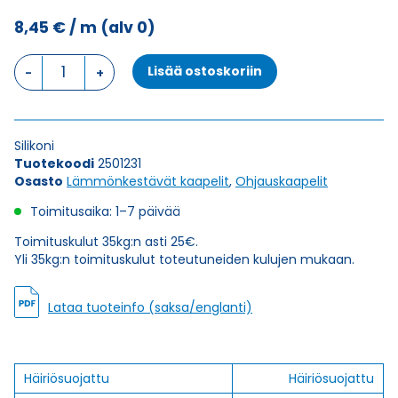
8,45
€
/ m
(alv 0)
Ohjauskaapeli
Lisää ostoskoriin
SIHF+C
4G0,75
määrä
Silikoni
Tuotekoodi
2501231
Osasto
Lämmönkestävät kaapelit
,
Ohjauskaapelit
Toimitusaika: 1–7 päivää
Toimituskulut 35kg:n asti 25€.
Yli 35kg:n toimituskulut toteutuneiden kulujen mukaan.
Lataa tuoteinfo (saksa/englanti)
Häiriösuojattu
Häiriösuojattu