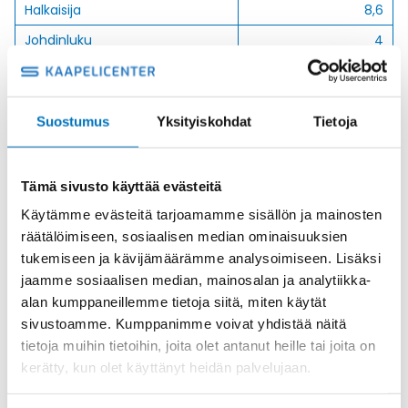
Halkaisija
8,6
Johdinluku
4
Johtimien poikkipinta
0,75
Ulkovaippa
Silikoni
Suostumus
Yksityiskohdat
Tietoja
Tämä sivusto käyttää evästeitä
Kysyttävää?
Käytämme evästeitä tarjoamamme sisällön ja mainosten
Anna meidän
räätälöimiseen, sosiaalisen median ominaisuuksien
auttaa.
tukemiseen ja kävijämäärämme analysoimiseen. Lisäksi
jaamme sosiaalisen median, mainosalan ja analytiikka-
alan kumppaneillemme tietoja siitä, miten käytät
sivustoamme. Kumppanimme voivat yhdistää näitä
tietoja muihin tietoihin, joita olet antanut heille tai joita on
kerätty, kun olet käyttänyt heidän palvelujaan.
Soita asiakaspalveluumme ark. 8-16
+358 9 2252 260