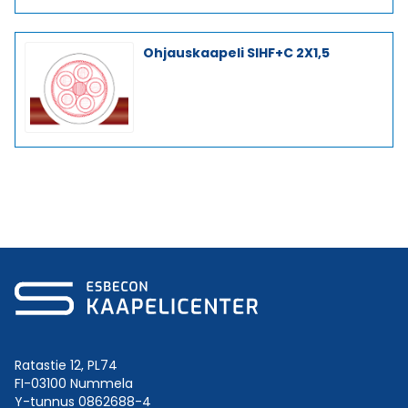
Ohjauskaapeli SIHF+C 2X1,5
Ratastie 12, PL74
FI-03100 Nummela
Y-tunnus 0862688-4