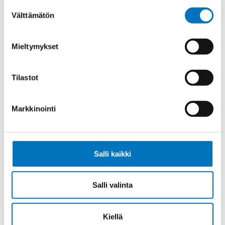
Suostumuksen
Välttämätön
Tai lähetä sähköpostia
valinta
myynti@kaapelicenter.fi
Mieltymykset
Tilastot
Saman kaapelin eri versiot
Markkinointi
Ohjauskaapeli SIHF+C 3G1,5
Salli kaikki
Ohjauskaapeli SIHF+C 4G1,5
Salli valinta
Kiellä