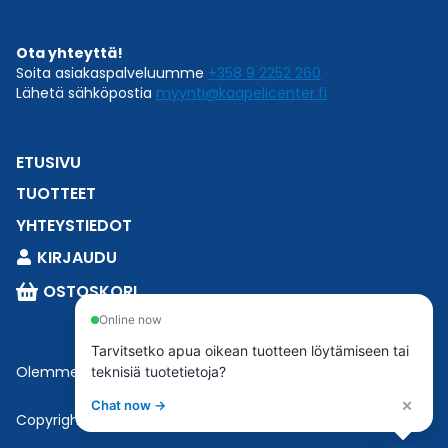
Ota yhteyttä!
Soita asiakaspalveluumme
+358 9 2252 260
Lähetä sähköpostia
myynti@kaapelicenter.fi
ETUSIVU
TUOTTEET
YHTEYSTIEDOT
KIRJAUDU
OSTOSKORI
Online now
Tarvitsetko apua oikean tuotteen löytämiseen tai
Olemme osa
Esbeconia
.
teknisiä tuotetietoja?
×
Chat now →
Copyright © 2023 Esbecon | All Rights Reserved