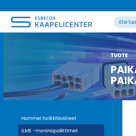
Siirry
sisältöön
TUOTE
PAIK
PAIK
Hummel holkkitiivisteet
ILME -moninapaliittimet