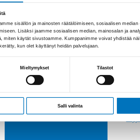
itä
mme sisällön ja mainosten räätälöimiseen, sosiaalisen median
iseen. Lisäksi jaamme sosiaalisen median, mainosalan ja analy
, miten käytät sivustoamme. Kumppanimme voivat yhdistää näitä t
n kerätty, kun olet käyttänyt heidän palvelujaan.
Mieltymykset
Tilastot
Soit
Kysyttävää?
+358
Anna meidän
Salli valinta
auttaa.
Tai 
myyn