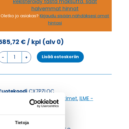
Rekisteröidy tästä maksutta, saat
halvemmat hinnat
Oletko jo asiakas?
Kirjaudu sisään nähdäksesi omat
hintasi
585,72
€
/ kpl
(alv 0)
PAIKANNULISÄKE
Lisää ostoskoriin
PAIKANNUSLISÄKE
määrä
Tuotekoodi
CX7PZLOC
Osasto
ILME -moninapaliittimet
,
ILME -
tarvikkeet
,
Työkalut
Toimitusaika: 1-7 päivää
Tietoja