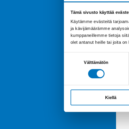
Tämä sivusto käyttää eväste
Käytämme evästeitä tarjoama
ja kävijämäärämme analysoim
kumppaneillemme tietoja siitä
olet antanut heille tai joita o
Suostumuksen
Välttämätön
valinta
Kiellä