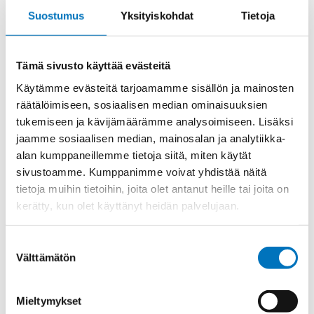
PE
Lisää ostoskoriin
Suostumus
Yksityiskohdat
Tietoja
JUMPERS
MAADOITUSKEHYS
määrä
Tämä sivusto käyttää evästeitä
Tuotekoodi
CR16BPE
Käytämme evästeitä tarjoamamme sisällön ja mainosten
Osasto
ILME -moninapaliittimet
,
ILME -tarvikkeet
,
räätälöimiseen, sosiaalisen median ominaisuuksien
Maadoitus
tukemiseen ja kävijämäärämme analysoimiseen. Lisäksi
jaamme sosiaalisen median, mainosalan ja analytiikka-
Toimitusaika: 1-7 päivää
alan kumppaneillemme tietoja siitä, miten käytät
Toimituskulut 35kg:n asti 25€.
sivustoamme. Kumppanimme voivat yhdistää näitä
Yli 35kg:n toimituskulut toteutuneiden kulujen mukaan.
tietoja muihin tietoihin, joita olet antanut heille tai joita on
kerätty, kun olet käyttänyt heidän palvelujaan.
Valmistaja
ILME S.p.A
Käyttölämpötila
'-40°C … +125°C
Suostumuksen
Välttämätön
valinta
Myyntierä
10
Mieltymykset