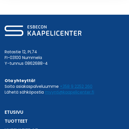
Ratastie 12, PL74
FI-03100 Nummela
Y-tunnus 0862688-4
Ota yhteyttä!
Soita asiakaspalveluumme
+358 9 2252 260
Lähetä sähköpostia
myynti@kaapelicenter.fi
ETUSIVU
TUOTTEET