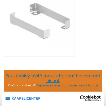
Rekisteröidy tästä maksutta, saat halvemmat
hinnat
Oletko jo asiakas?
Kirjaudu sisään nähdäksesi omat hintasi
3,82
€
/ kpl
(alv 0)