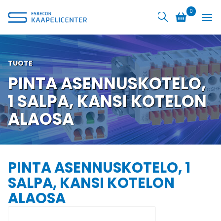
Siirry
0
sisältöön
TUOTE
PINTA ASENNUSKOTELO,
1 SALPA, KANSI KOTELON
ALAOSA
PINTA ASENNUSKOTELO, 1
SALPA, KANSI KOTELON
ALAOSA