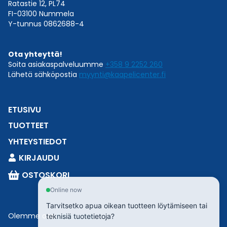
Ratastie 12, PL74
FI-03100 Nummela
Y-tunnus 0862688-4
Ota yhteyttä!
Soita asiakaspalveluumme
+358 9 2252 260
Lähetä sähköpostia
myynti@kaapelicenter.fi
ETUSIVU
TUOTTEET
YHTEYSTIEDOT
KIRJAUDU
OSTOSKORI
Online now
Tarvitsetko apua oikean tuotteen löytämiseen tai
Olemme osa
Esbeconia
.
teknisiä tuotetietoja?