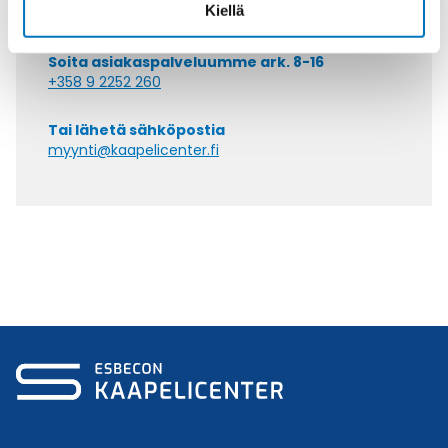
Kiellä
Soita asiakaspalveluumme ark. 8-16
+358 9 2252 260
Tai lähetä sähköpostia
myynti@kaapelicenter.fi