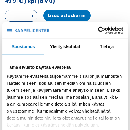
49,91
€
/ kpl
(alv 0)
PINTA
Lisää ostoskoriin
ASENNUSKOTELO,
1
SALPA,
KANSI
Metalli
KOTELON
Tuotekoodi
MAP06LS232
Suostumus
Yksityiskohdat
Tietoja
ALAOSA
Osasto
ILME -moninapaliittimet
,
Kotelon alaosa
,
Kotelot
määrä
Toimitusaika: 1-7 päivää
Tämä sivusto käyttää evästeitä
Toimituskulut 35kg:n asti 25€.
Käytämme evästeitä tarjoamamme sisällön ja mainosten
Yli 35kg:n toimituskulut toteutuneiden kulujen mukaan.
räätälöimiseen, sosiaalisen median ominaisuuksien
tukemiseen ja kävijämäärämme analysoimiseen. Lisäksi
Valmistaja
ILME S.p.A
jaamme sosiaalisen median, mainosalan ja analytiikka-
Koko
size "44.27"
alan kumppaneillemme tietoja siitä, miten käytät
sivustoamme. Kumppanimme voivat yhdistää näitä
Materiaali
Metalli
tietoja muihin tietoihin, joita olet antanut heille tai joita on
Käyttölämpötila
'-40 °C...+125 °C
kerätty, kun olet käyttänyt heidän palvelujaan.