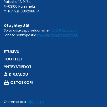
Ratastie 12, PL74
FI-03100 Nummela
Y-tunnus 0862688-4
Ota yhteyttä!
Soita asiakaspalveluumme
+358 9 2252 260
Lähetä sähköpostia
myynti@kaapelicenter.fi
ETUSIVU
TUOTTEET
YHTEYSTIEDOT
KIRJAUDU
OSTOSKORI
Online now
Tarvitsetko apua oikean tuotteen löytämiseen tai
Olemme osa
Esbeconia
.
teknisiä tuotetietoja?