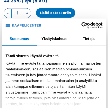
44,35
€
/ kpl
(alv 0)
PINTA
Lisää ostoskoriin
ASENNUSKOTELO,
1
SALPA,
KANSI
Metalli
KOTELON
Tuotekoodi
MHP06LS20
Suostumus
Yksityiskohdat
Tietoja
ALAOSA
Osasto
ILME -moninapaliittimet
,
Kotelon alaosa
,
Kotelot
määrä
Toimitusaika: 1-7 päivää
Tämä sivusto käyttää evästeitä
Toimituskulut 35kg:n asti 25€.
Käytämme evästeitä tarjoamamme sisällön ja mainosten
Yli 35kg:n toimituskulut toteutuneiden kulujen mukaan.
räätälöimiseen, sosiaalisen median ominaisuuksien
tukemiseen ja kävijämäärämme analysoimiseen. Lisäksi
Valmistaja
ILME S.p.A
jaamme sosiaalisen median, mainosalan ja analytiikka-
Koko
size "44.27"
alan kumppaneillemme tietoja siitä, miten käytät
sivustoamme. Kumppanimme voivat yhdistää näitä
Materiaali
Metalli
tietoja muihin tietoihin, joita olet antanut heille tai joita on
Käyttölämpötila
'-40 °C...+125 °C
kerätty, kun olet käyttänyt heidän palvelujaan.