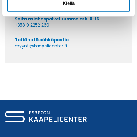
Kiellä
Soita asiakaspalveluumme ark. 8-16
+358 9 2252 260
Tai lähetä sähköpostia
myynti@kaapelicenter.fi