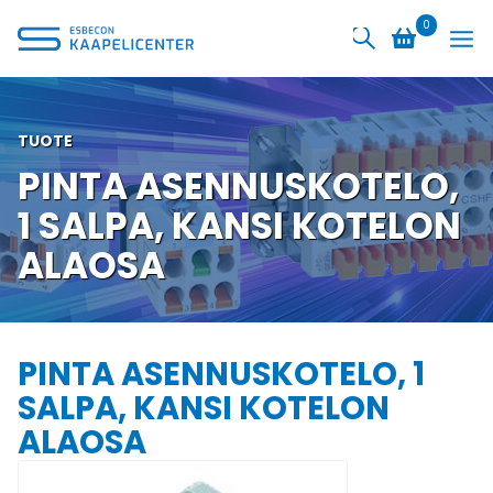
Siirry
0
sisältöön
TUOTE
PINTA ASENNUSKOTELO,
1 SALPA, KANSI KOTELON
ALAOSA
PINTA ASENNUSKOTELO, 1
SALPA, KANSI KOTELON
ALAOSA