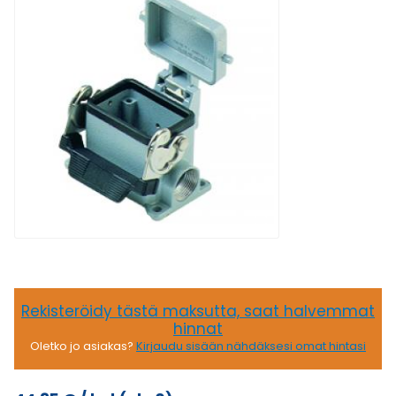
Rekisteröidy tästä maksutta, saat halvemmat
hinnat
Oletko jo asiakas?
Kirjaudu sisään nähdäksesi omat hintasi