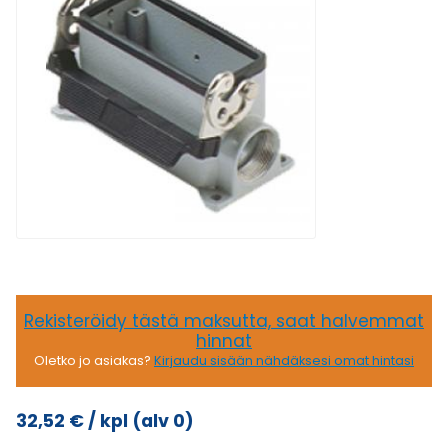
Rekisteröidy tästä maksutta, saat halvemmat
hinnat
Oletko jo asiakas?
Kirjaudu sisään nähdäksesi omat hintasi
32,52
€
/ kpl
(alv 0)