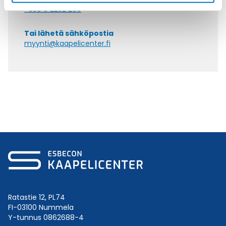
+358 9 2252 260
Tai lähetä sähköpostia
myynti@kaapelicenter.fi
Ratastie 12, PL74
FI-03100 Nummela
Y-tunnus 0862688-4