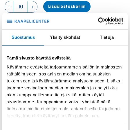
PINTA
Lisää ostoskoriin
ASENNUSKOTELO,
1
SALPA
KOTELON
Metalli
ALAOSA
Tuotekoodi
CHP16L
Suostumus
Yksityiskohdat
Tietoja
määrä
Osasto
ILME -moninapaliittimet
,
Kotelon alaosa
,
Kotelot
Toimitusaika: 1-7 päivää
Tämä sivusto käyttää evästeitä
Toimituskulut 35kg:n asti 25€.
Käytämme evästeitä tarjoamamme sisällön ja mainosten
Yli 35kg:n toimituskulut toteutuneiden kulujen mukaan.
räätälöimiseen, sosiaalisen median ominaisuuksien
tukemiseen ja kävijämäärämme analysoimiseen. Lisäksi
Valmistaja
ILME S.p.A
jaamme sosiaalisen median, mainosalan ja analytiikka-
Koko
size "77.27"
alan kumppaneillemme tietoja siitä, miten käytät
sivustoamme. Kumppanimme voivat yhdistää näitä
Materiaali
Metalli
tietoja muihin tietoihin, joita olet antanut heille tai joita on
Käyttölämpötila
'-40 °C...+125 °C
kerätty, kun olet käyttänyt heidän palvelujaan.
IP-luokka
IP66 (and IP69 DIN 40050 - 9)