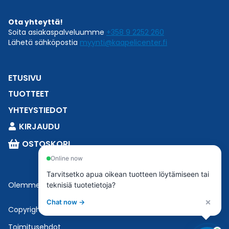
Ota yhteyttä!
Soita asiakaspalveluumme
+358 9 2252 260
Lähetä sähköpostia
myynti@kaapelicenter.fi
ETUSIVU
TUOTTEET
YHTEYSTIEDOT
KIRJAUDU
OSTOSKORI
Online now
Tarvitsetko apua oikean tuotteen löytämiseen tai
Olemme osa
Esbeconia
.
teknisiä tuotetietoja?
×
Chat now →
Copyright © 2023 Esbecon | All Rights Reserved
Toimitusehdot