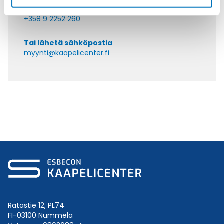
Soita asiakaspalveluumme ark. 8-16
+358 9 2252 260
Tai lähetä sähköpostia
myynti@kaapelicenter.fi
Ratastie 12, PL74
FI-03100 Nummela