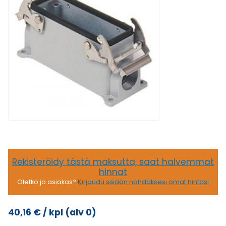
Rekisteröidy tästä maksutta, saat halvemmat
hinnat
Oletko jo asiakas?
Kirjaudu sisään nähdäksesi omat hintasi
40,16
€
/ kpl
(alv 0)