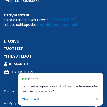
Y-tunnus 0862688-4
Ota yhteyttä!
Soita asiakaspalveluumme
+358 9 2252 260
Lähetä sähköpostia
myynti@kaapelicenter.fi
ETUSIVU
TUOTTEET
YHTEYSTIEDOT
KIRJAUDU
OSTOSKORI
Online now
Tarvitsetko apua oikean tuotteen löytämiseen tai
Olemme osa
Esbeconia
.
teknisiä tuotetietoja?
×
Chat now →
Copyright © 2023 Esbecon | All Rights Reserved