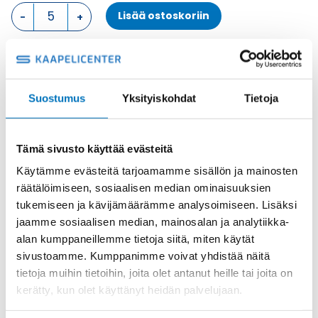
PINTA
Lisää ostoskoriin
ASENNUSKOTELO,
2
SALPAA
KOTELON
Metalli
ALAOSA
Tuotekoodi
C7P16
määrä
Suostumus
Yksityiskohdat
Tietoja
Osasto
ILME -moninapaliittimet
,
Kotelon alaosa
,
Kotelot
Toimitusaika: 1-7 päivää
Tämä sivusto käyttää evästeitä
Toimituskulut 35kg:n asti 25€.
Yli 35kg:n toimituskulut toteutuneiden kulujen mukaan.
Käytämme evästeitä tarjoamamme sisällön ja mainosten
räätälöimiseen, sosiaalisen median ominaisuuksien
tukemiseen ja kävijämäärämme analysoimiseen. Lisäksi
Valmistaja
ILME S.p.A
jaamme sosiaalisen median, mainosalan ja analytiikka-
Koko
size "77.27"
alan kumppaneillemme tietoja siitä, miten käytät
Materiaali
Metalli
sivustoamme. Kumppanimme voivat yhdistää näitä
tietoja muihin tietoihin, joita olet antanut heille tai joita on
Käyttölämpötila
'-40 °C...+125 °C
kerätty, kun olet käyttänyt heidän palvelujaan.
IP66/ IP67 (EN 60529) and IP69 (DIN
IP-luokka
40050 - 9) degree of protection.