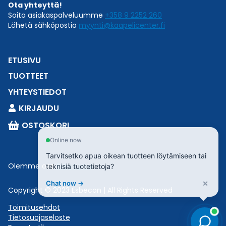
Ota yhteyttä!
Soita asiakaspalveluumme
+358 9 2252 260
Lähetä sähköpostia
myynti@kaapelicenter.fi
ETUSIVU
TUOTTEET
YHTEYSTIEDOT
KIRJAUDU
OSTOSKORI
Online now
Tarvitsetko apua oikean tuotteen löytämiseen tai
Olemme osa
Esbeconia
.
teknisiä tuotetietoja?
×
Chat now →
Copyright © 2023 Esbecon | All Rights Reserved
Toimitusehdot
Tietosuojaseloste