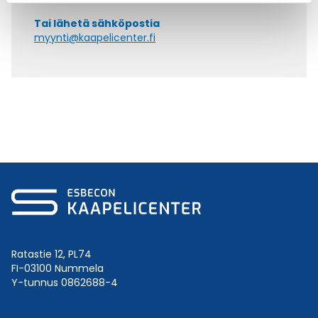
Tai lähetä sähköpostia
myynti@kaapelicenter.fi
Ratastie 12, PL74
FI-03100 Nummela
Y-tunnus 0862688-4