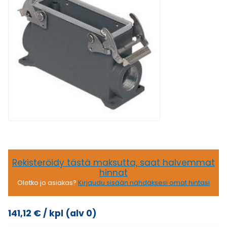
Rekisteröidy tästä maksutta, saat halvemmat
hinnat
Oletko jo asiakas?
Kirjaudu sisään nähdäksesi omat hintasi
141,12
€
/ kpl
(alv 0)