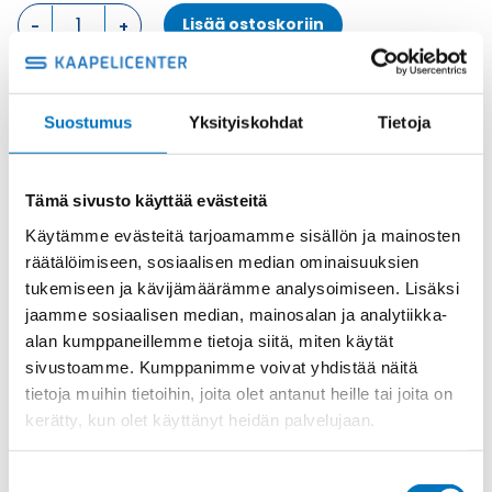
PINTA
Lisää ostoskoriin
ASENNUSKOTELO,
2
SALPAA
KOTELON
Metalli
Suostumus
Yksityiskohdat
Tietoja
ALAOSA
Tuotekoodi
M7APE10.40
määrä
Osasto
ILME -moninapaliittimet
,
Kotelon alaosa
,
Kotelot
Toimitusaika: 1-7 päivää
Tämä sivusto käyttää evästeitä
Toimituskulut 35kg:n asti 25€.
Käytämme evästeitä tarjoamamme sisällön ja mainosten
Yli 35kg:n toimituskulut toteutuneiden kulujen mukaan.
räätälöimiseen, sosiaalisen median ominaisuuksien
tukemiseen ja kävijämäärämme analysoimiseen. Lisäksi
jaamme sosiaalisen median, mainosalan ja analytiikka-
Valmistaja
ILME S.p.A
alan kumppaneillemme tietoja siitä, miten käytät
Koko
size "57.27"
sivustoamme. Kumppanimme voivat yhdistää näitä
Materiaali
Metalli
tietoja muihin tietoihin, joita olet antanut heille tai joita on
kerätty, kun olet käyttänyt heidän palvelujaan.
IP-luokka
IP66/IP67/IP69
Lukitus
2 salpaa
Suostumuksen