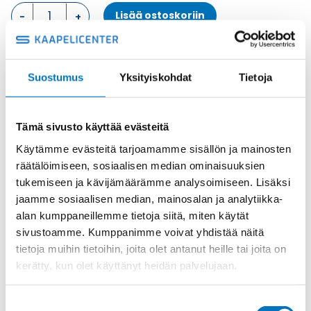
PINTA
Lisää ostoskoriin
ASENNUSKOTELO,
2
SALPAA
KOTELON
Metalli
Suostumus
Yksityiskohdat
Tietoja
ALAOSA
Tuotekoodi
MAPS10.32
määrä
Osasto
ILME -moninapaliittimet
,
Kotelon alaosa
,
Kotelot
Toimitusaika: 1-7 päivää
Tämä sivusto käyttää evästeitä
Toimituskulut 35kg:n asti 25€.
Käytämme evästeitä tarjoamamme sisällön ja mainosten
Yli 35kg:n toimituskulut toteutuneiden kulujen mukaan.
räätälöimiseen, sosiaalisen median ominaisuuksien
tukemiseen ja kävijämäärämme analysoimiseen. Lisäksi
jaamme sosiaalisen median, mainosalan ja analytiikka-
Valmistaja
ILME S.p.A
alan kumppaneillemme tietoja siitä, miten käytät
Koko
size "57.27"
sivustoamme. Kumppanimme voivat yhdistää näitä
Myyntierä
1
tietoja muihin tietoihin, joita olet antanut heille tai joita on
kerätty, kun olet käyttänyt heidän palvelujaan.
Materiaali
Metalli
IP-luokka
IP66 (and IP69 DIN 40050 - 9)
Suostumuksen