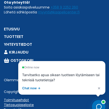
Ota yhteyttä!
Soita asiakaspalveluumme
+358 9 2252 260
Lähetä sähköpostia
myynti@kaapelicenter.fi
ETUSIVU
TUOTTEET
YHTEYSTIEDOT
KIRJAUDU
OSTOSKORI
Online now
Tarvitsetko apua oikean tuotteen löytämiseen tai
Olemme osa
Esbeconia
.
teknisiä tuotetietoja?
×
Chat now →
Copyright © 2023 Esbecon | All Rights Reserved
Toimitusehdot
Tietosuojaseloste