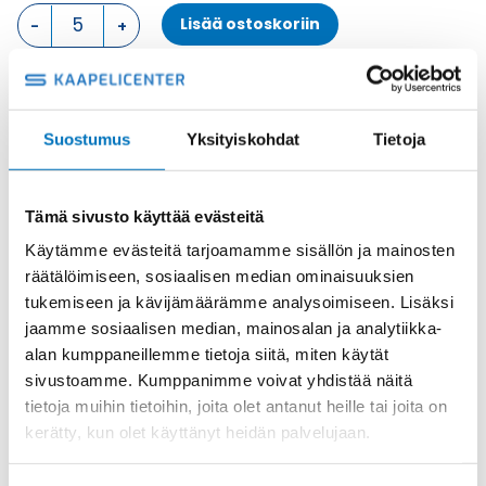
PINTA
Lisää ostoskoriin
ASENNUSKOTELO,
2
SALPAA
KOTELON
Metalli
ALAOSA
Tuotekoodi
MHP24.25
Suostumus
Yksityiskohdat
Tietoja
määrä
Osasto
ILME -moninapaliittimet
,
Kotelon alaosa
,
Kotelot
Toimitusaika: 1-7 päivää
Tämä sivusto käyttää evästeitä
Toimituskulut 35kg:n asti 25€.
Käytämme evästeitä tarjoamamme sisällön ja mainosten
Yli 35kg:n toimituskulut toteutuneiden kulujen mukaan.
räätälöimiseen, sosiaalisen median ominaisuuksien
tukemiseen ja kävijämäärämme analysoimiseen. Lisäksi
Valmistaja
ILME S.p.A
jaamme sosiaalisen median, mainosalan ja analytiikka-
Koko
size "104.27"
alan kumppaneillemme tietoja siitä, miten käytät
sivustoamme. Kumppanimme voivat yhdistää näitä
Materiaali
Metalli
tietoja muihin tietoihin, joita olet antanut heille tai joita on
Käyttölämpötila
'-40 °C...+125 °C
kerätty, kun olet käyttänyt heidän palvelujaan.
IP-luokka
IP66 (and IP69 DIN 40050 - 9)