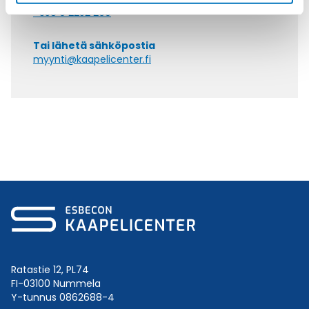
+358 9 2252 260
Tai lähetä sähköpostia
myynti@kaapelicenter.fi
Ratastie 12, PL74
FI-03100 Nummela
Y-tunnus 0862688-4