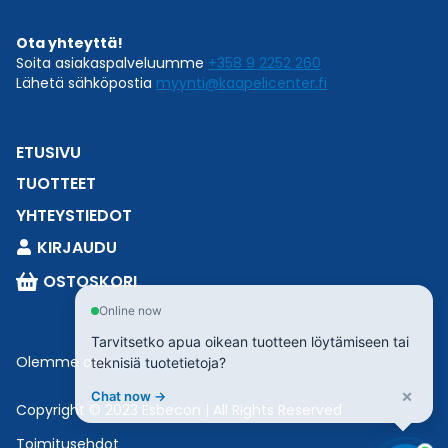
Ota yhteyttä!
Soita asiakaspalveluumme
+358 9 2252 260
Lähetä sähköpostia
myynti@kaapelicenter.fi
ETUSIVU
TUOTTEET
YHTEYSTIEDOT
KIRJAUDU
OSTOSKORI
Online now
Tarvitsetko apua oikean tuotteen löytämiseen tai
Olemme osa
Esbeconia
.
teknisiä tuotetietoja?
×
Chat now →
Copyright © 2023 Esbecon | All Rights Reserved
Toimitusehdot