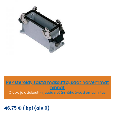
Rekisteröidy tästä maksutta, saat halvemmat
hinnat
Oletko jo asiakas?
Kirjaudu sisään nähdäksesi omat hintasi
46,75
€
/ kpl
(alv 0)