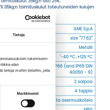
Toimituskulut 35kg:n asti 25€.
Yli 35kg:n toimituskulut toteutuneiden kulujen
mukaan.
Valmistaja
ILME S.p.A
Tietoja
Koko
size "77.62"
Materiaali
Metalli
Käyttölämpötila
'-40 °C...+125 °C
 ominaisuuksien tukemiseen
tiikka-alan
IP66 (and IP69 DIN
IP-luokka
ietoja muihin tietoihin, joita
40050 - 9)
Lukitus
2 salpaa
Vastakohta L
4 tappia
Markkinointi
Kotelotyyppi
Pinta asennuskotelo
Läpivienti
M50