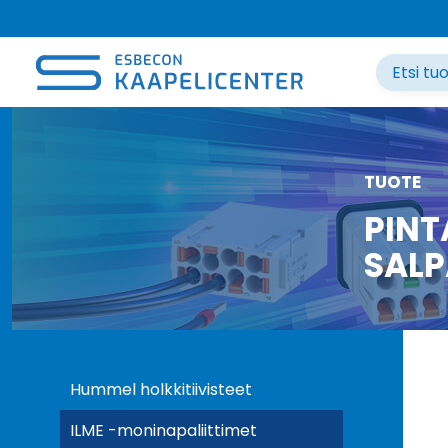
Siirry
sisältöön
TUOTE
PINT
SALP
Hummel holkkitiivisteet
ILME -moninapaliittimet