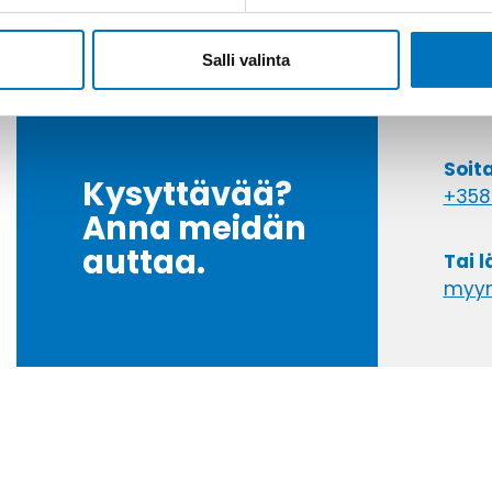
Salli valinta
Soit
Kysyttävää?
+358
Anna meidän
auttaa.
Tai 
myyn