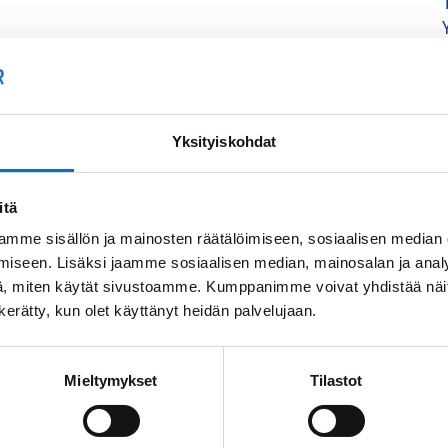
Yksityiskohdat
itä
mme sisällön ja mainosten räätälöimiseen, sosiaalisen median
iseen. Lisäksi jaamme sosiaalisen median, mainosalan ja analy
, miten käytät sivustoamme. Kumppanimme voivat yhdistää näitä t
n kerätty, kun olet käyttänyt heidän palvelujaan.
Mieltymykset
Tilastot