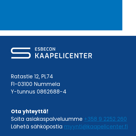
Ratastie 12, PL74
FI-03100 Nummela
Y-tunnus 0862688-4
Ota yhteyttä!
Soita asiakaspalveluumme
+358 9 2252 260
Lähetä sähköpostia
myynti@kaapelicenter.fi