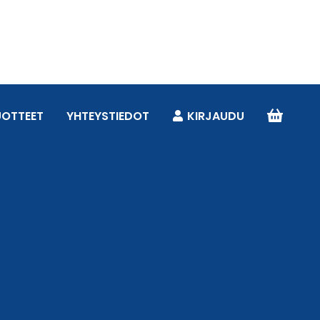
UOTTEET
YHTEYSTIEDOT
KIRJAUDU
Online now
Tarvitsetko apua oikean tuotteen
löytämiseen tai teknisiä tuotetietoja?