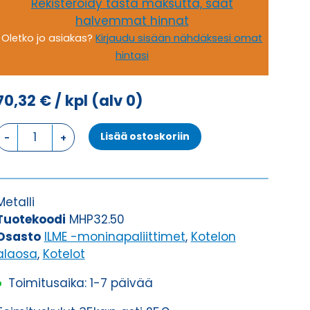
Rekisteröidy tästä maksutta, saat
halvemmat hinnat
Oletko jo asiakas?
Kirjaudu sisään nähdäksesi omat
hintasi
70,32
€
/ kpl
(alv 0)
PINTA
Lisää ostoskoriin
ASENNUSKOTELO,
2
SALPAA
KOTELON
Metalli
ALAOSA
Tuotekoodi
MHP32.50
määrä
Osasto
ILME -moninapaliittimet
,
Kotelon
alaosa
,
Kotelot
Toimitusaika: 1-7 päivää