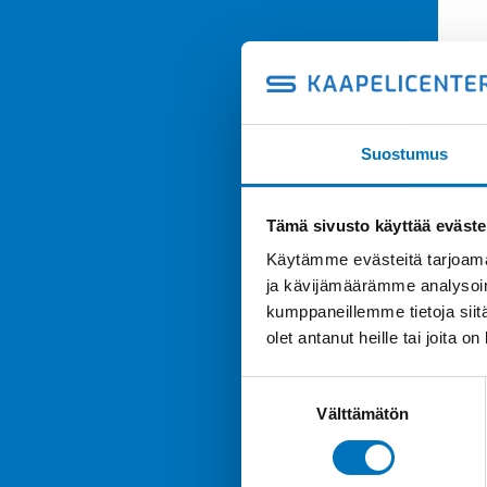
Suostumus
Tämä sivusto käyttää eväste
Käytämme evästeitä tarjoama
ja kävijämäärämme analysoim
kumppaneillemme tietoja siitä
olet antanut heille tai joita o
Suostumuksen
Välttämätön
valinta