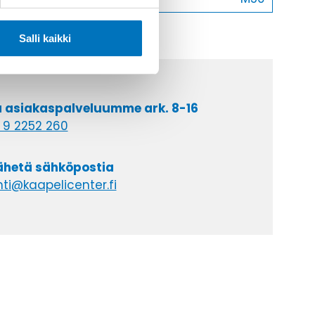
Salli kaikki
a asiakaspalveluumme ark. 8-16
 9 2252 260
lähetä sähköpostia
ti@kaapelicenter.fi