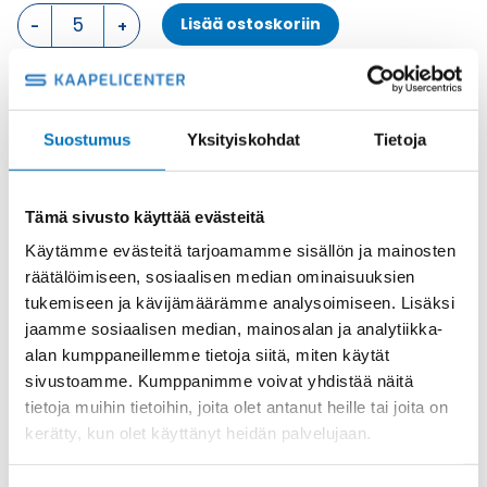
PINTA
Lisää ostoskoriin
ASENNUSKOTELO,
2
SALPAA
KOTELON
muovi
ALAOSA
Tuotekoodi
TAPH16.32
Suostumus
Yksityiskohdat
Tietoja
määrä
Osasto
ILME -moninapaliittimet
,
Kotelon alaosa
,
Kotelot
Toimitusaika: 1-7 päivää
Tämä sivusto käyttää evästeitä
Toimituskulut 35kg:n asti 25€.
Käytämme evästeitä tarjoamamme sisällön ja mainosten
Yli 35kg:n toimituskulut toteutuneiden kulujen mukaan.
räätälöimiseen, sosiaalisen median ominaisuuksien
tukemiseen ja kävijämäärämme analysoimiseen. Lisäksi
Valmistaja
ILME S.p.A
jaamme sosiaalisen median, mainosalan ja analytiikka-
Koko
size "77.27"
alan kumppaneillemme tietoja siitä, miten käytät
sivustoamme. Kumppanimme voivat yhdistää näitä
Materiaali
muovi
tietoja muihin tietoihin, joita olet antanut heille tai joita on
Käyttölämpötila
'-40°C...+70°C
kerätty, kun olet käyttänyt heidän palvelujaan.
IP-luokka
IP66/IP69