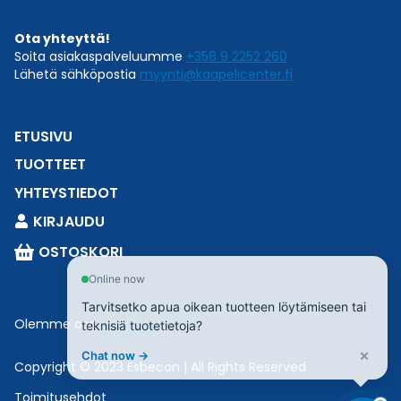
Ota yhteyttä!
Soita asiakaspalveluumme
+358 9 2252 260
Lähetä sähköpostia
myynti@kaapelicenter.fi
ETUSIVU
TUOTTEET
YHTEYSTIEDOT
KIRJAUDU
OSTOSKORI
Online now
Tarvitsetko apua oikean tuotteen löytämiseen tai
Olemme osa
Esbeconia
.
teknisiä tuotetietoja?
×
Chat now →
Copyright © 2023 Esbecon | All Rights Reserved
Toimitusehdot