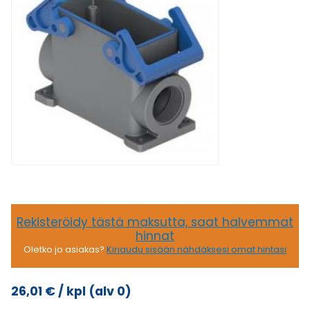
Rekisteröidy tästä maksutta, saat halvemmat
hinnat
Oletko jo asiakas?
Kirjaudu sisään nähdäksesi omat hintasi
26,01
€
/ kpl
(alv 0)