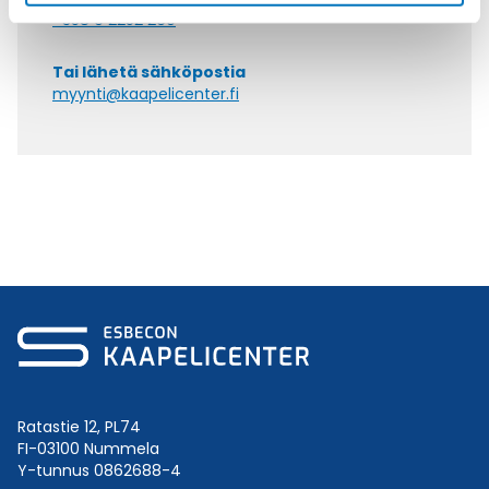
+358 9 2252 260
Tai lähetä sähköpostia
myynti@kaapelicenter.fi
Ratastie 12, PL74
FI-03100 Nummela
Y-tunnus 0862688-4