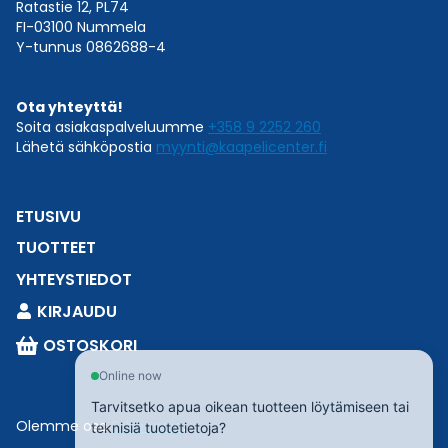
Ratastie 12, PL74
FI-03100 Nummela
Y-tunnus 0862688-4
Ota yhteyttä!
Soita asiakaspalveluumme
+358 9 2252 260
Lähetä sähköpostia
myynti@kaapelicenter.fi
ETUSIVU
TUOTTEET
YHTEYSTIEDOT
KIRJAUDU
OSTOSKORI
Online now
Tarvitsetko apua oikean tuotteen löytämiseen tai
Olemme osa
Esbeconia
.
teknisiä tuotetietoja?