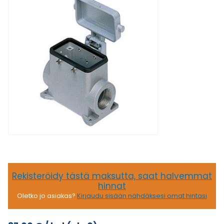
Rekisteröidy tästä maksutta, saat halvemmat
hinnat
Oletko jo asiakas?
Kirjaudu sisään nähdäksesi omat hintasi