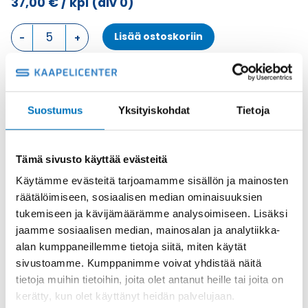
37,00
€
/ kpl
(alv 0)
PINTA
Lisää ostoskoriin
ASENNUSKOTELO,
4
TAPPIA,
TIIVIISTE
Metalli
KOTELON
Tuotekoodi
CHP10CS2
Suostumus
Yksityiskohdat
Tietoja
ALAOSA
Osasto
ILME -moninapaliittimet
,
Kotelon alaosa
,
Kotelot
määrä
Toimitusaika: 1-7 päivää
Tämä sivusto käyttää evästeitä
Toimituskulut 35kg:n asti 25€.
Käytämme evästeitä tarjoamamme sisällön ja mainosten
Yli 35kg:n toimituskulut toteutuneiden kulujen mukaan.
räätälöimiseen, sosiaalisen median ominaisuuksien
tukemiseen ja kävijämäärämme analysoimiseen. Lisäksi
Valmistaja
ILME S.p.A
jaamme sosiaalisen median, mainosalan ja analytiikka-
Koko
size "57.27"
alan kumppaneillemme tietoja siitä, miten käytät
sivustoamme. Kumppanimme voivat yhdistää näitä
Materiaali
Metalli
tietoja muihin tietoihin, joita olet antanut heille tai joita on
Käyttölämpötila
'-40 °C...+125 °C
kerätty, kun olet käyttänyt heidän palvelujaan.