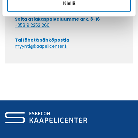
Kiellä
Soita asiakaspalveluumme ark. 8-16
+358 9 2252 260
Tai lähetä sähköpostia
myynti@kaapelicenter.fi