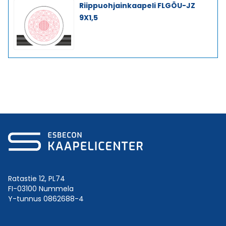
Riippuohjainkaapeli FLGÖU-JZ
9X1,5
Ratastie 12, PL74
FI-03100 Nummela
Y-tunnus 0862688-4