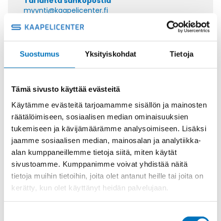
Tai lähetä sähköpostia
myynti@kaapelicenter.fi
Suostumus
Yksityiskohdat
Tietoja
Saman kaapelin eri versiot
Tämä sivusto käyttää evästeitä
Riippuohjainkaapeli FLGÖU-JZ
12X2,5
Käytämme evästeitä tarjoamamme sisällön ja mainosten
räätälöimiseen, sosiaalisen median ominaisuuksien
tukemiseen ja kävijämäärämme analysoimiseen. Lisäksi
jaamme sosiaalisen median, mainosalan ja analytiikka-
alan kumppaneillemme tietoja siitä, miten käytät
Riippuohjainkaapeli FLGÖU-JZ
sivustoamme. Kumppanimme voivat yhdistää näitä
18X2,5
tietoja muihin tietoihin, joita olet antanut heille tai joita on
kerätty, kun olet käyttänyt heidän palvelujaan.
Suostumuksen