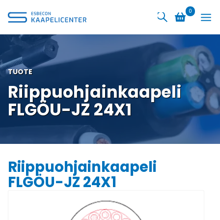
Siirry
0
sisältöön
TUOTE
Riippuohjainkaapeli
FLGÖU-JZ 24X1
Riippuohjainkaapeli
FLGÖU-JZ 24X1