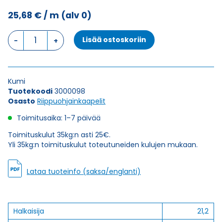
25,68
€
/ m
(alv 0)
Riippuohjainkaapeli
Lisää ostoskoriin
FLGÖU-
JZ
24X1
määrä
Kumi
Tuotekoodi
3000098
Osasto
Riippuohjainkaapelit
Toimitusaika: 1–7 päivää
Toimituskulut 35kg:n asti 25€.
Yli 35kg:n toimituskulut toteutuneiden kulujen mukaan.
Lataa tuoteinfo (saksa/englanti)
Halkaisija
21,2