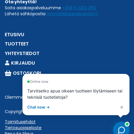
Ota yhteyttä!
Soita asiakaspalveluumme
+358 9 2252 260
Lähetä sähköpostia
myynti@kaapelicenter.fi
ETUSIVU
TUOTTEET
YHTEYSTIEDOT
KIRJAUDU
OSTOSKORI
Online now
Tarvitsetko apua oikean tuotteen löytämiseen tai
Olemme osa
Esbeconia
.
teknisiä tuotetietoja?
×
Chat now →
Copyright © 2023 Esbecon | All Rights Reserved
Toimitusehdot
Tietosuojaseloste
Peruuta tilaus