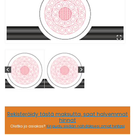
Rekisteröidy tästä maksutta, saat halvemmat
hinnat
Oletko jo asiakas?
Kirjaudu sisään nähdäksesi omat hintasi