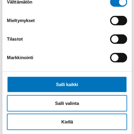
Välttämätön
valinta
Riippuohjainkaapeli FLGÖU-JZ
24X2,5
Mieltymykset
Tilastot
Riippuohjainkaapeli FLGÖU-JZ 7X1
Markkinointi
Salli kaikki
Riippuohjainkaapeli FLGÖU-JZ 12X1
Salli valinta
Kiellä