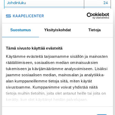
Johdinluku
24
Johtimien poikkipinta
1
Ulkovaippa
Kumi
Suostumus
Yksityiskohdat
Tietoja
Kysyttävää?
Tämä sivusto käyttää evästeitä
Anna meidän
Käytämme evästeitä tarjoamamme sisällön ja mainosten
räätälöimiseen, sosiaalisen median ominaisuuksien
auttaa.
tukemiseen ja kävijämäärämme analysoimiseen. Lisäksi
jaamme sosiaalisen median, mainosalan ja analytiikka-
alan kumppaneillemme tietoja siitä, miten käytät
sivustoamme. Kumppanimme voivat yhdistää näitä
tietoja muihin tietoihin, joita olet antanut heille tai joita on
Soita asiakaspalveluumme ark. 8-16
kerätty, kun olet käyttänyt heidän palvelujaan.
+358 9 2252 260
Suostumuksen