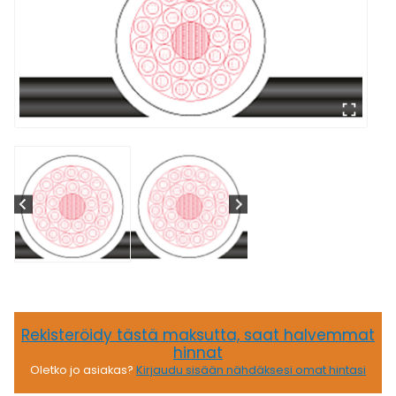
Rekisteröidy tästä maksutta, saat halvemmat
hinnat
Oletko jo asiakas?
Kirjaudu sisään nähdäksesi omat hintasi