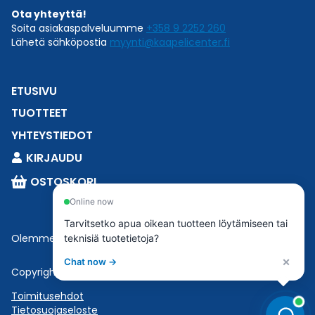
Ota yhteyttä!
Soita asiakaspalveluumme
+358 9 2252 260
Lähetä sähköpostia
myynti@kaapelicenter.fi
ETUSIVU
TUOTTEET
YHTEYSTIEDOT
KIRJAUDU
OSTOSKORI
Online now
Tarvitsetko apua oikean tuotteen löytämiseen tai
Olemme osa
Esbeconia
.
teknisiä tuotetietoja?
×
Chat now →
Copyright © 2023 Esbecon | All Rights Reserved
Toimitusehdot
Tietosuojaseloste