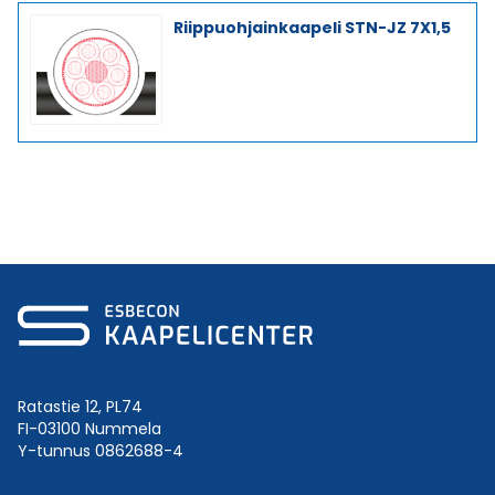
Riippuohjainkaapeli STN-JZ 7X1,5
Ratastie 12, PL74
FI-03100 Nummela
Y-tunnus 0862688-4