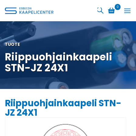
Siirry
0
sisältöön
TUOTE
Riippuohjainkaapeli
STN-JZ 24X1
Riippuohjainkaapeli STN-
JZ 24X1