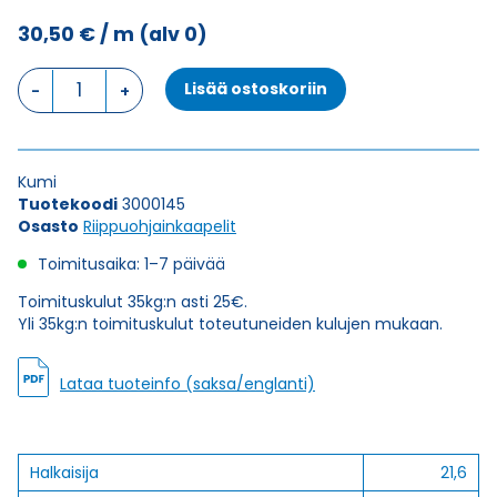
30,50
€
/ m
(alv 0)
Riippuohjainkaapeli
Lisää ostoskoriin
STN-
JZ
24X1
määrä
Kumi
Tuotekoodi
3000145
Osasto
Riippuohjainkaapelit
Toimitusaika: 1–7 päivää
Toimituskulut 35kg:n asti 25€.
Yli 35kg:n toimituskulut toteutuneiden kulujen mukaan.
Lataa tuoteinfo (saksa/englanti)
Halkaisija
21,6