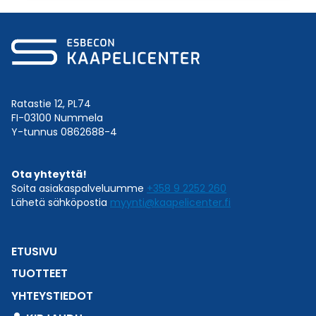
Ratastie 12, PL74
FI-03100 Nummela
Y-tunnus 0862688-4
Ota yhteyttä!
Soita asiakaspalveluumme
+358 9 2252 260
Lähetä sähköpostia
myynti@kaapelicenter.fi
ETUSIVU
TUOTTEET
YHTEYSTIEDOT