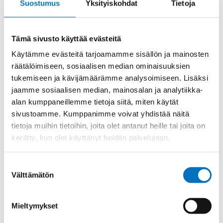
Suostumus
Yksityiskohdat
Tietoja
RJ
Lisää ostoskoriin
45
KAAPELI
LIITTIMILLÄ,
Tämä sivusto käyttää evästeitä
7,5M,
Käytämme evästeitä tarjoamamme sisällön ja mainosten
Cat.
Tuotekoodi
CW7.5J2M87
7
räätälöimiseen, sosiaalisen median ominaisuuksien
Osasto
Dataliittimet
,
ILME -moninapaliittimet
,
PUR
tukemiseen ja kävijämäärämme analysoimiseen. Lisäksi
Valmiskaapeli
UROS
jaamme sosiaalisen median, mainosalan ja analytiikka-
määrä
Toimitusaika: 1-7 päivää
alan kumppaneillemme tietoja siitä, miten käytät
sivustoamme. Kumppanimme voivat yhdistää näitä
Toimituskulut 35kg:n asti 25€.
tietoja muihin tietoihin, joita olet antanut heille tai joita on
Yli 35kg:n toimituskulut toteutuneiden kulujen mukaan.
kerätty, kun olet käyttänyt heidän palvelujaan.
Valmistaja
ILME S.p.A
Suostumuksen
Uros/Naaras
Uros
Välttämätön
valinta
Mieltymykset