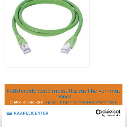
Rekisteröidy tästä maksutta, saat halvemmat
hinnat
Oletko jo asiakas?
Kirjaudu sisään nähdäksesi omat hintasi
150,61
€
/ kpl
(alv 0)