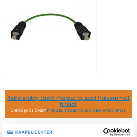
Rekisteröidy tästä maksutta, saat halvemmat
hinnat
Oletko jo asiakas?
Kirjaudu sisään nähdäksesi omat hintasi
120,96
€
/ kpl
(alv 0)