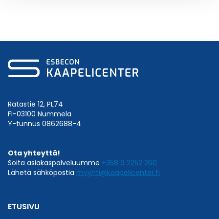
Ratastie 12, PL74
FI-03100 Nummela
Y-tunnus 0862688-4
Ota yhteyttä!
Soita asiakaspalveluumme
+358 9 2252 260
Lähetä sähköpostia
myynti@kaapelicenter.fi
ETUSIVU