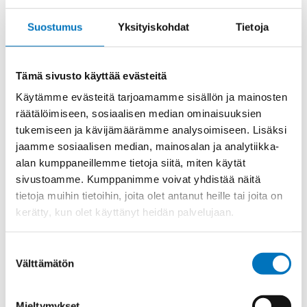
RJ
Lisää ostoskoriin
45
Suostumus
Yksityiskohdat
Tietoja
LIITIN
+
KAAPELI
Tämä sivusto käyttää evästeitä
2M
Tuotekoodi
CWK2J2M8
+
Käytämme evästeitä tarjoamamme sisällön ja mainosten
Osasto
Dataliittimet
,
ILME -moninapaliittimet
,
KOTELO
Valmiskaapeli
räätälöimiseen, sosiaalisen median ominaisuuksien
UROS
tukemiseen ja kävijämäärämme analysoimiseen. Lisäksi
määrä
Toimitusaika: 1-7 päivää
jaamme sosiaalisen median, mainosalan ja analytiikka-
Toimituskulut 35kg:n asti 25€.
alan kumppaneillemme tietoja siitä, miten käytät
Yli 35kg:n toimituskulut toteutuneiden kulujen mukaan.
sivustoamme. Kumppanimme voivat yhdistää näitä
tietoja muihin tietoihin, joita olet antanut heille tai joita on
kerätty, kun olet käyttänyt heidän palvelujaan.
Valmistaja
ILME S.p.A
Koko
size "21.21"
Suostumuksen
IP-luokka
IP66/IP67
Välttämätön
valinta
Uros/Naaras
Uros
Mieltymykset