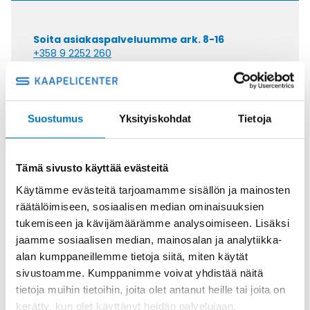
Soita asiakaspalveluumme ark. 8-16
+358 9 2252 260
Tai lähetä sähköpostia
myynti@kaapelicenter.fi
Suostumus
Yksityiskohdat
Tietoja
Tämä sivusto käyttää evästeitä
Saman kaapelin eri versiot
Käytämme evästeitä tarjoamamme sisällön ja mainosten
räätälöimiseen, sosiaalisen median ominaisuuksien
Rumpukaapeli SEMOFLEX-DRUM
tukemiseen ja kävijämäärämme analysoimiseen. Lisäksi
42G2,5 BD
jaamme sosiaalisen median, mainosalan ja analytiikka-
alan kumppaneillemme tietoja siitä, miten käytät
sivustoamme. Kumppanimme voivat yhdistää näitä
tietoja muihin tietoihin, joita olet antanut heille tai joita on
kerätty, kun olet käyttänyt heidän palvelujaan.