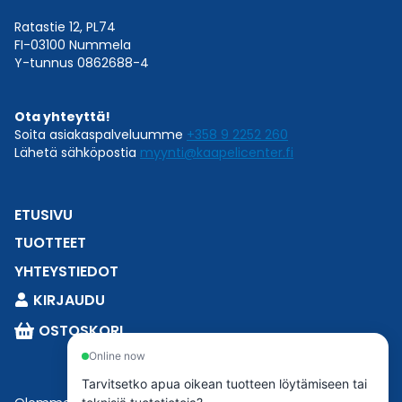
Ratastie 12, PL74
FI-03100 Nummela
Y-tunnus 0862688-4
Ota yhteyttä!
Soita asiakaspalveluumme
+358 9 2252 260
Lähetä sähköpostia
myynti@kaapelicenter.fi
ETUSIVU
TUOTTEET
YHTEYSTIEDOT
KIRJAUDU
OSTOSKORI
Online now
Tarvitsetko apua oikean tuotteen löytämiseen tai