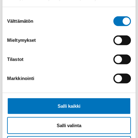
Rumpukaapeli SEMOFLEX-DRUM
4G6,0
Suostumuksen
Välttämätön
valinta
Mieltymykset
Rumpukaapeli SEMOFLEX-DRUM
4G35
Tilastot
Markkinointi
Rumpukaapeli SEMOFLEX-DRUM
5G6,0
Salli kaikki
Salli valinta