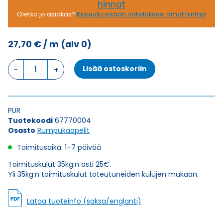
hinnat
Oletko jo asiakas?
Kirjaudu sisään nähdäksesi omat hintasi
27,70
€
/ m
(alv 0)
Rumpukaapeli
Lisää ostoskoriin
SEMOFLEX-
DRUM
4G4,0
määrä
PUR
Tuotekoodi
67770004
Osasto
Rumpukaapelit
Toimitusaika: 1–7 päivää
Toimituskulut 35kg:n asti 25€.
Yli 35kg:n toimituskulut toteutuneiden kulujen mukaan.
Lataa tuoteinfo (saksa/englanti)