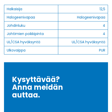
Halkaisija
12,5
Halogeenivapaa
Halogeenivapaa
Johdinluku
4
Johtimien poikkipinta
4
UL/CSA hyväksyntä
UL/CSA hyväksyntä
Ulkovaippa
PUR
Kysyttävää?
Anna meidän
auttaa.