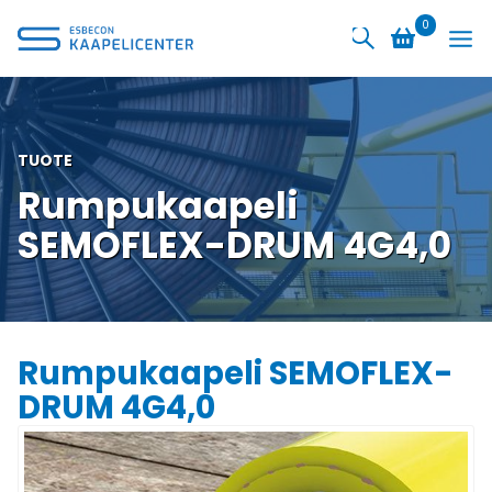
Siirry
0
sisältöön
TUOTE
Rumpukaapeli
SEMOFLEX-DRUM 4G4,0
Rumpukaapeli SEMOFLEX-
DRUM 4G4,0