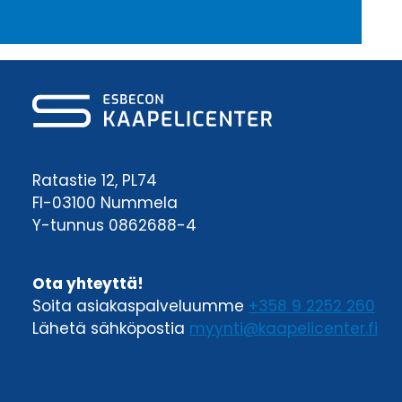
Ratastie 12, PL74
FI-03100 Nummela
Y-tunnus 0862688-4
Ota yhteyttä!
Soita asiakaspalveluumme
+358 9 2252 260
Lähetä sähköpostia
myynti@kaapelicenter.fi