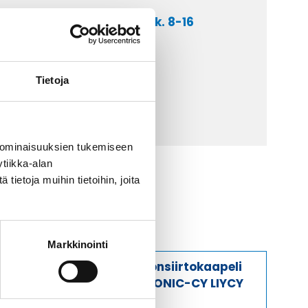
a asiakaspalveluumme ark. 8-16
 9 2252 260
lähetä sähköpostia
Tietoja
ti@kaapelicenter.fi
 ominaisuuksien tukemiseen
tiikka-alan
ietoja muihin tietoihin, joita
Markkinointi
Tiedonsiirtokaapeli
ELITRONIC-CY LIYCY
10X1