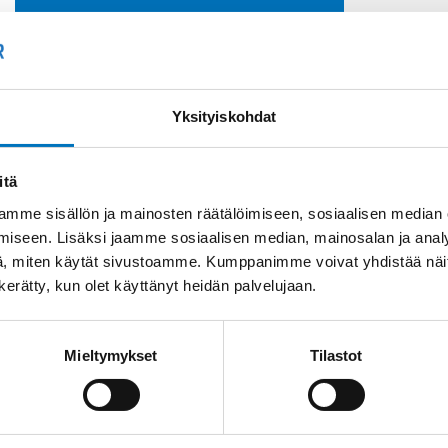
Soit
Kysyttävää?
+358
Anna meidän
auttaa.
Tai 
Yksityiskohdat
myyn
itä
mme sisällön ja mainosten räätälöimiseen, sosiaalisen median
iseen. Lisäksi jaamme sosiaalisen median, mainosalan ja analy
, miten käytät sivustoamme. Kumppanimme voivat yhdistää näitä t
n kerätty, kun olet käyttänyt heidän palvelujaan.
Saman kaapelin eri versiot
Mieltymykset
Tilastot
Tiedonsiirtokaapeli
ELITRONIC-CY LIYCY
9X1