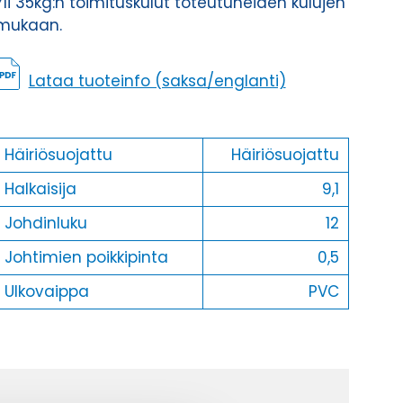
Yli 35kg:n toimituskulut toteutuneiden kulujen
mukaan.
Lataa tuoteinfo (saksa/englanti)
Häiriösuojattu
Häiriösuojattu
Halkaisija
9,1
Johdinluku
12
Johtimien poikkipinta
0,5
Ulkovaippa
PVC