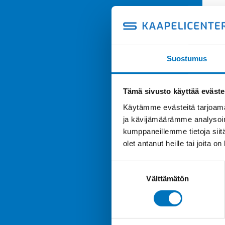
Suostumus
Tämä sivusto käyttää eväste
Käytämme evästeitä tarjoama
ja kävijämäärämme analysoim
kumppaneillemme tietoja siitä
olet antanut heille tai joita o
Suostumuksen
Välttämätön
valinta