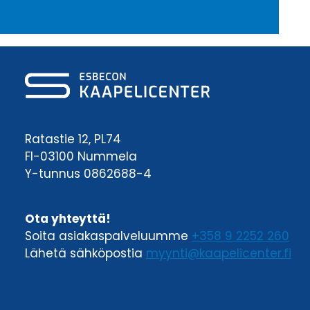
Ratastie 12, PL74
FI-03100 Nummela
Y-tunnus 0862688-4
Ota yhteyttä!
Soita asiakaspalveluumme
+358 9 2252 260
Lähetä sähköpostia
myynti@kaapelicenter.fi