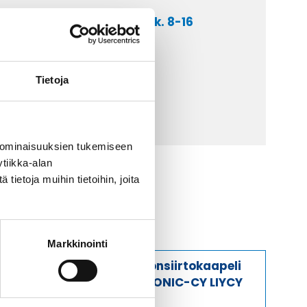
a asiakaspalveluumme ark. 8-16
 9 2252 260
lähetä sähköpostia
Tietoja
ti@kaapelicenter.fi
 ominaisuuksien tukemiseen
tiikka-alan
ietoja muihin tietoihin, joita
Markkinointi
Tiedonsiirtokaapeli
ELITRONIC-CY LIYCY
1X0,5