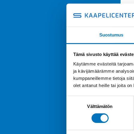
Suostumus
Tämä sivusto käyttää eväste
Käytämme evästeitä tarjoama
ja kävijämäärämme analysoim
kumppaneillemme tietoja siitä
olet antanut heille tai joita o
Suostumuksen
Välttämätön
valinta