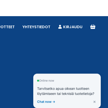
UOTTEET
YHTEYSTIEDOT
KIRJAUDU
Online now
Tarvitsetko apua oikean tuotteen
löytämiseen tai teknisiä tuotetietoja?
×
Chat now →