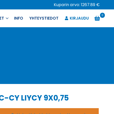
Kuparin arvo: 1267.89 €
0
ET
INFO
YHTEYSTIEDOT
KIRJAUDU
IC-CY LIYCY 9X0,75