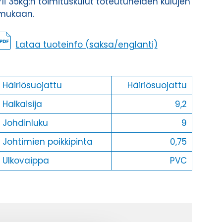
Yli 35kg:n toimituskulut toteutuneiden kulujen
mukaan.
Lataa tuoteinfo (saksa/englanti)
Häiriösuojattu
Häiriösuojattu
Halkaisija
9,2
Johdinluku
9
Johtimien poikkipinta
0,75
Ulkovaippa
PVC