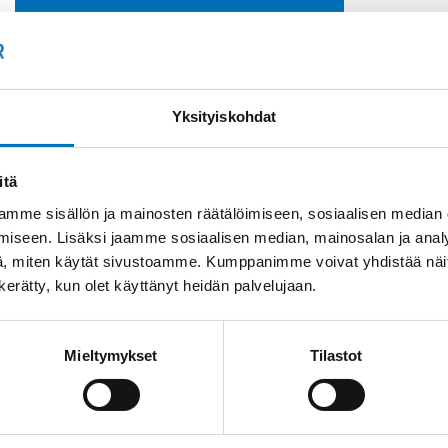
Soit
Kysyttävää?
+358
Anna meidän
auttaa.
Tai 
Yksityiskohdat
myyn
itä
mme sisällön ja mainosten räätälöimiseen, sosiaalisen median
iseen. Lisäksi jaamme sosiaalisen median, mainosalan ja analy
, miten käytät sivustoamme. Kumppanimme voivat yhdistää näitä t
n kerätty, kun olet käyttänyt heidän palvelujaan.
Saman kaapelin eri versiot
Mieltymykset
Tilastot
Tiedonsiirtokaapeli
ELITRONIC-CY LIYCY
12X1,5