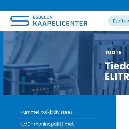
Siirry
sisältöön
TUOTE
Tied
ELIT
Hummel holkkitiivisteet
ILME -moninapaliittimet