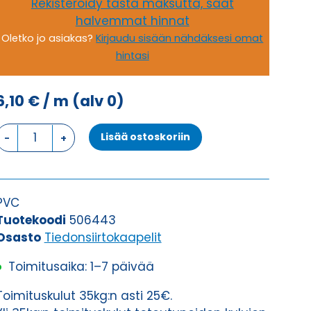
Rekisteröidy tästä maksutta, saat
halvemmat hinnat
Oletko jo asiakas?
Kirjaudu sisään nähdäksesi omat
hintasi
6,10
€
/ m
(alv 0)
Tiedonsiirtokaapeli
Lisää ostoskoriin
ELITRONIC-
CY
LIYCY
9X0,75
PVC
määrä
Tuotekoodi
506443
Osasto
Tiedonsiirtokaapelit
Toimitusaika: 1–7 päivää
Toimituskulut 35kg:n asti 25€.