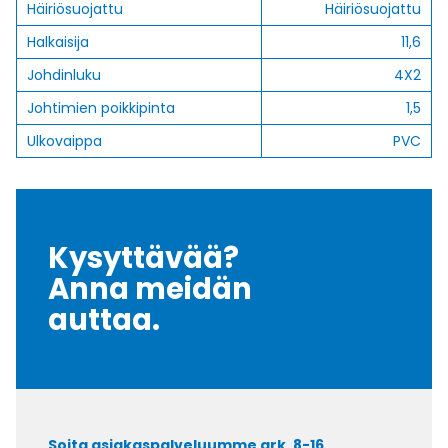
Häiriösuojattu
Häiriösuojattu
Halkaisija
11,6
Johdinluku
4X2
Johtimien poikkipinta
1,5
Ulkovaippa
PVC
Kysyttävää?
Anna meidän
auttaa.
Soita asiakaspalveluumme ark. 8-16