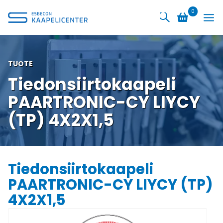
Siirry
0
sisältöön
TUOTE
Tiedonsiirtokaapeli
PAARTRONIC-CY LIYCY
(TP) 4X2X1,5
Tiedonsiirtokaapeli
PAARTRONIC-CY LIYCY (TP)
4X2X1,5