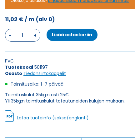
Oletko jo asiakas?
Kirjaudu sisään nähdäksesi omat hintasi
11,02
€
/ m
(alv 0)
Tiedonsiirtokaapeli
Lisää ostoskoriin
PAARTRONIC-
CY
LIYCY
(TP)
PVC
4X2X1,5
Tuotekoodi
501197
määrä
Osasto
Tiedonsiirtokaapelit
Toimitusaika: 1–7 päivää
Toimituskulut 35kg:n asti 25€.
Yli 35kg:n toimituskulut toteutuneiden kulujen mukaan.
Lataa tuoteinfo (saksa/englanti)