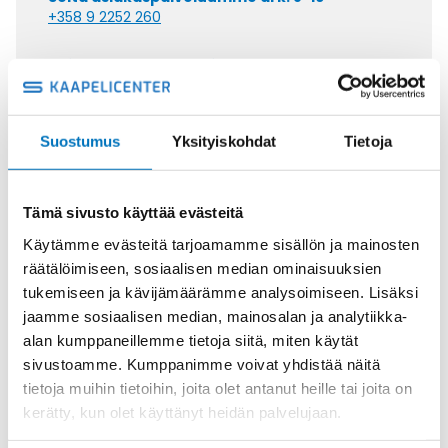
+358 9 2252 260
Tai lähetä sähköpostia
myynti@kaapelicenter.fi
Suostumus
Yksityiskohdat
Tietoja
Saman kaapelin eri versiot
Tämä sivusto käyttää evästeitä
Käytämme evästeitä tarjoamamme sisällön ja mainosten
Tiedonsiirtokaapeli PAARTRONIC-
räätälöimiseen, sosiaalisen median ominaisuuksien
CY LIYCY (TP) 3X2X1,5
tukemiseen ja kävijämäärämme analysoimiseen. Lisäksi
jaamme sosiaalisen median, mainosalan ja analytiikka-
alan kumppaneillemme tietoja siitä, miten käytät
sivustoamme. Kumppanimme voivat yhdistää näitä
tietoja muihin tietoihin, joita olet antanut heille tai joita on
Tiedonsiirtokaapeli PAARTRONIC-
kerätty, kun olet käyttänyt heidän palvelujaan.
CY LIYCY (TP) 8X2X0,75