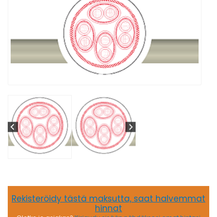
Rekisteröidy tästä maksutta, saat halvemmat
hinnat