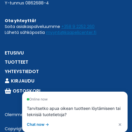
Y-tunnus 0862688-4
Ota yhteyttä!
Soita asiakaspalveluumme
+358 9 2252 260
Lähetä sähköpostia
myynti@kaapelicenter.fi
ETUSIVU
TUOTTEET
YHTEYSTIEDOT
KIRJAUDU
OSTOSKORI
Online now
Tarvitsetko apua oikean tuotteen löytämiseen tai
Olemme osa
Esbeconia
.
teknisiä tuotetietoja?
×
Chat now →
Copyright © 2023 Esbecon | All Rights Reserved