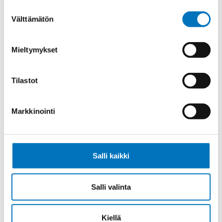
Suostumuksen
Välttämätön
valinta
Tiedonsiirtokaapeli PAARTRONIC-
Mieltymykset
CY LIYCY (TP) 12X2X0,75
Tilastot
Markkinointi
Tiedonsiirtokaapeli PAARTRONIC-
CY LIYCY (TP) 2X2X1
Salli kaikki
Salli valinta
Tiedonsiirtokaapeli PAARTRONIC-
CY LIYCY (TP) 3X2X1
Kiellä