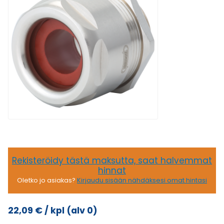
Rekisteröidy tästä maksutta, saat halvemmat
hinnat
Oletko jo asiakas?
Kirjaudu sisään nähdäksesi omat hintasi
22,09
€
/ kpl
(alv 0)