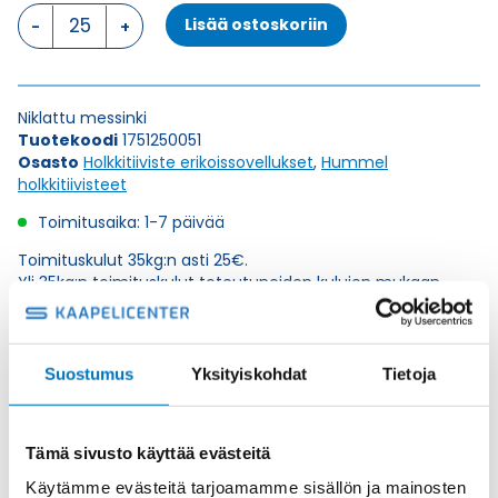
VariaPro
Lisää ostoskoriin
Temp
M
25
x
Niklattu messinki
1,5
Tuotekoodi
1751250051
HOLKKITIIVISTE
Osasto
Holkkitiiviste erikoissovellukset
,
Hummel
määrä
holkkitiivisteet
Toimitusaika: 1-7 päivää
Toimituskulut 35kg:n asti 25€.
Yli 35kg:n toimituskulut toteutuneiden kulujen mukaan.
Valmistaja
Hummel Ag
Suostumus
Yksityiskohdat
Tietoja
Korkeus H
29
Kierteen Pituus Gl
7
Tämä sivusto käyttää evästeitä
Tuotenimi/Malli
VariaPro Temp
Käytämme evästeitä tarjoamamme sisällön ja mainosten
Etim 7
EC000441