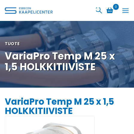
Siirry
0
sisältöön
TUOTE
VariaPro Temp M 25 x
1,5 HOLKKITIIVISTE
VariaPro Temp M 25 x 1,5
HOLKKITIIVISTE