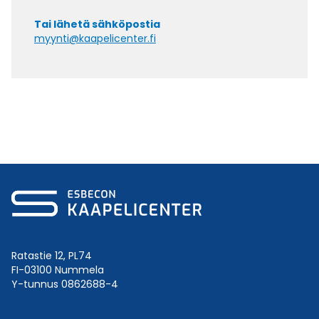
Tai lähetä sähköpostia
myynti@kaapelicenter.fi
Ratastie 12, PL74
FI-03100 Nummela
Y-tunnus 0862688-4