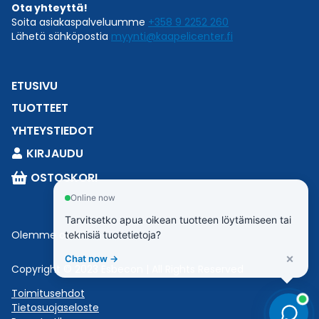
Ota yhteyttä!
Soita asiakaspalveluumme
+358 9 2252 260
Lähetä sähköpostia
myynti@kaapelicenter.fi
ETUSIVU
TUOTTEET
YHTEYSTIEDOT
KIRJAUDU
OSTOSKORI
Online now
Tarvitsetko apua oikean tuotteen löytämiseen tai
Olemme osa
Esbeconia
.
teknisiä tuotetietoja?
×
Chat now →
Copyright © 2023 Esbecon | All Rights Reserved
Toimitusehdot
Tietosuojaseloste