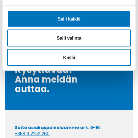
Halkaisija Max. [Mm]
18
Tiiviste
VMQ (silicone)
Salli kaikki
Kiristysmomentti [Nm]
10
Myyntierä
25
Salli valinta
Kiellä
Kysyttävää?
Anna meidän
auttaa.
Soita asiakaspalveluumme ark. 8-16
+358 9 2252 260