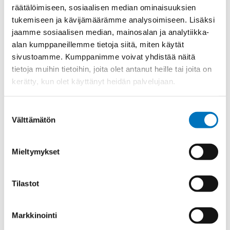
räätälöimiseen, sosiaalisen median ominaisuuksien
Materiaali
Niklattu messinki
tukemiseen ja kävijämäärämme analysoimiseen. Lisäksi
Kierre
Metr.
jaamme sosiaalisen median, mainosalan ja analytiikka-
alan kumppaneillemme tietoja siitä, miten käytät
Ulkokierre Ag
M 25 x 1,5
sivustoamme. Kumppanimme voivat yhdistää näitä
Normen
RoHS;M
tietoja muihin tietoihin, joita olet antanut heille tai joita on
kerätty, kun olet käyttänyt heidän palvelujaan.
Min [C]
-60
Max [C]
200
Suostumuksen
Käyttölämpötila
'-60°C to +200°C
Välttämätön
valinta
O-Rengas
VMQ (silicone)
Kotelointiluokka
IP 68 – 10 bar
Mieltymykset
Avaimenkuva 1 [Mm]
27
Tilastot
Avaimenkuva 2 [Mm]
30
Halkasija Min.[Mm]
14.5
Markkinointi
Kaapelille Mm
14,5 - 18 mm