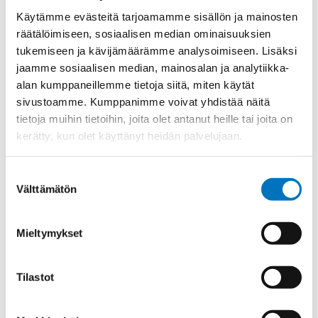
Käytämme evästeitä tarjoamamme sisällön ja mainosten
Materiaali
Niklattu messinki
räätälöimiseen, sosiaalisen median ominaisuuksien
Kierre
Metr.
tukemiseen ja kävijämäärämme analysoimiseen. Lisäksi
Ulkokierre Ag
M 25 x 1,5
jaamme sosiaalisen median, mainosalan ja analytiikka-
alan kumppaneillemme tietoja siitä, miten käytät
Normen
RoHS;M
sivustoamme. Kumppanimme voivat yhdistää näitä
Min [C]
-40
tietoja muihin tietoihin, joita olet antanut heille tai joita on
kerätty, kun olet käyttänyt heidän palvelujaan.
Max [C]
100
Käyttölämpötila
'-40°C to +100°C
Suostumuksen
O-Rengas
EPDM
Välttämätön
valinta
Kotelointiluokka
IP 68 – 10 bar
Avaimenkuva 1 [Mm]
27
Mieltymykset
Setrifikaatti Logot
Bahnzulassung
Tilastot
Avaimenkuva 2 [Mm]
30
Halkasija Min.[Mm]
14.5