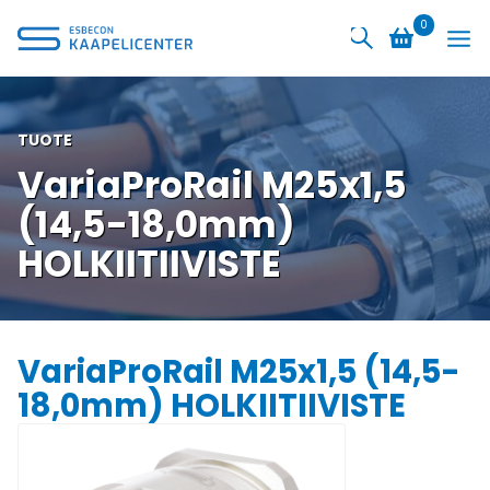
Siirry
0
sisältöön
TUOTE
VariaProRail M25x1,5
(14,5-18,0mm)
HOLKIITIIVISTE
VariaProRail M25x1,5 (14,5-
18,0mm) HOLKIITIIVISTE