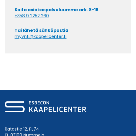
Soita asiakaspalveluumme ark. 8-16
+358 9 2252 260
Tai lähetä sähköpostia
myynti@kaapelicenter.fi
Ratastie 12, PL74
FI-03100 Nummela