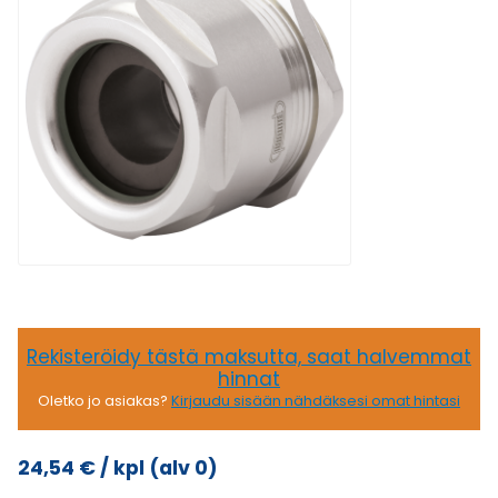
Rekisteröidy tästä maksutta, saat halvemmat
hinnat
Oletko jo asiakas?
Kirjaudu sisään nähdäksesi omat hintasi
24,54
€
/ kpl
(alv 0)