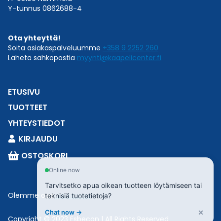
Y-tunnus 0862688-4
Ota yhteyttä!
Soita asiakaspalveluumme
+358 9 2252 260
Lähetä sähköpostia
myynti@kaapelicenter.fi
ETUSIVU
TUOTTEET
YHTEYSTIEDOT
KIRJAUDU
OSTOSKORI
Online now
Tarvitsetko apua oikean tuotteen löytämiseen tai
Olemme osa
Esbeconia
.
teknisiä tuotetietoja?
×
Chat now →
Copyright © 2023 Esbecon | All Rights Reserved