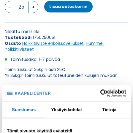
VariaProRail
Lisää ostoskoriin
M25x1,5
(14,5-
18,0mm)
HOLKIITIIVISTE
Niklattu messinki
määrä
Tuotekoodi
1750250051
Osasto
Holkkitiiviste erikoissovellukset
,
Hummel
holkkitiivisteet
Toimitusaika: 1-7 päivää
Toimituskulut 35kg:n asti 25€.
Yli 35kg:n toimituskulut toteutuneiden kulujen mukaan.
Valmistaja
Hummel Ag
Korkeus H
29
Suostumus
Yksityiskohdat
Tietoja
Kierteen Pituus Gl
7
Tuotenimi/Malli
VariaPro Rail
Tämä sivusto käyttää evästeitä
Etim 7
EC000441