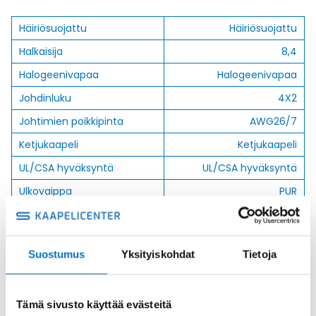
Häiriösuojattu
Häiriösuojattu
Halkaisija
8,4
Halogeenivapaa
Halogeenivapaa
Johdinluku
4X2
Johtimien poikkipinta
AWG26/7
Ketjukaapeli
Ketjukaapeli
UL/CSA hyväksyntä
UL/CSA hyväksyntä
Ulkovaippa
PUR
Suostumus
Yksityiskohdat
Tietoja
Kysyttävää?
Anna meidän
Tämä sivusto käyttää evästeitä