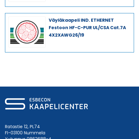
Väyläkaapeli IND. ETHERNET
Festoon HF-C-PUR UL/CSA Cat.7A
4X2XAWG26/19
Ratastie 12, PL74
FI-03100 Nummela