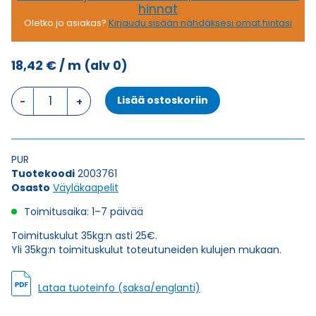
hinnat
Oletko jo asiakas?
Kirjaudu sisään nähdäksesi omat hintasi
18,42
€
/ m
(alv 0)
Väyläkaapeli
Lisää ostoskoriin
IND.
ETHERNET
Trailing
SK-
PUR
C-
Tuotekoodi
2003761
PUR
Osasto
Väyläkaapelit
UL/CSA
Cat.7
Toimitusaika: 1–7 päivää
4X2XAWG26/7
määrä
Toimituskulut 35kg:n asti 25€.
Yli 35kg:n toimituskulut toteutuneiden kulujen mukaan.
Lataa tuoteinfo (saksa/englanti)