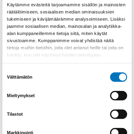
auttaa.
Käytämme evästeitä tarjoamamme sisällön ja mainosten
räätälöimiseen, sosiaalisen median ominaisuuksien
tukemiseen ja kävijämäärämme analysoimiseen. Lisäksi
jaamme sosiaalisen median, mainosalan ja analytiikka-
alan kumppaneillemme tietoja siitä, miten käytät
Soita asiakaspalveluumme ark. 8-16
sivustoamme. Kumppanimme voivat yhdistää näitä
+358 9 2252 260
tietoja muihin tietoihin, joita olet antanut heille tai joita on
kerätty, kun olet käyttänyt heidän palvelujaan.
Tai lähetä sähköpostia
myynti@kaapelicenter.fi
Suostumuksen
Välttämätön
valinta
Mieltymykset
Saman kaapelin eri versiot
Väyläkaapeli IND. ETHERNET
Tilastot
Trailing SK-C-PUR Cat.5e
4X2XAWG26/19
Markkinointi