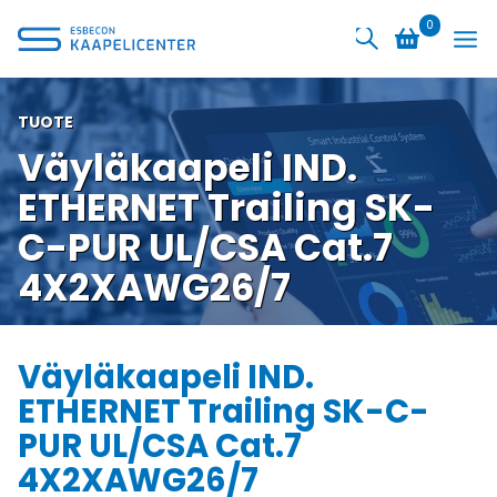
Siirry
0
sisältöön
TUOTE
Väyläkaapeli IND.
ETHERNET Trailing SK-
C-PUR UL/CSA Cat.7
4X2XAWG26/7
Väyläkaapeli IND.
ETHERNET Trailing SK-C-
PUR UL/CSA Cat.7
4X2XAWG26/7