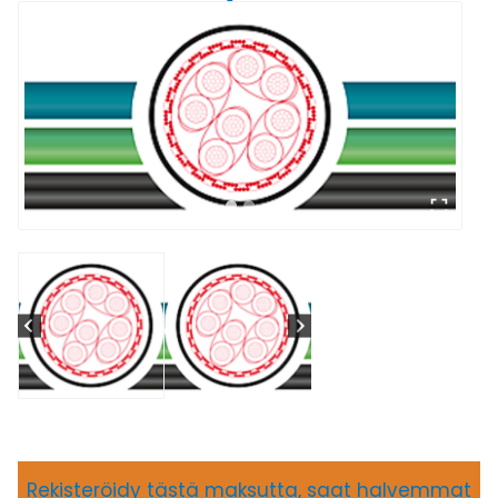
Rekisteröidy tästä maksutta, saat halvemmat