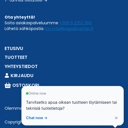
Y-tunnus 0862688-4
Ota yhteyttä!
Soita asiakaspalveluumme
+358 9 2252 260
Lähetä sähköpostia
myynti@kaapelicenter.fi
ETUSIVU
TUOTTEET
YHTEYSTIEDOT
KIRJAUDU
OSTOSKORI
Online now
Tarvitsetko apua oikean tuotteen löytämiseen tai
Olemme osa
Esbeconia
.
teknisiä tuotetietoja?
×
Chat now →
Copyright © 2023 Esbecon | All Rights Reserved