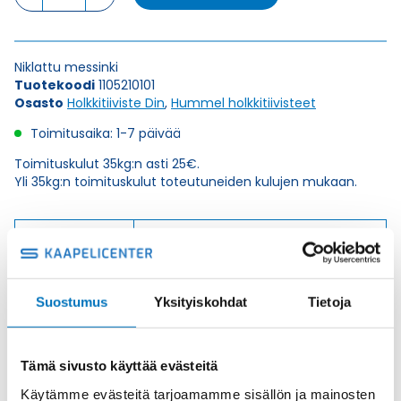
21
HOLKKITIIVISTE
määrä
Niklattu messinki
Tuotekoodi
1105210101
Osasto
Holkkitiiviste Din
,
Hummel holkkitiivisteet
Toimitusaika: 1-7 päivää
Toimituskulut 35kg:n asti 25€.
Yli 35kg:n toimituskulut toteutuneiden kulujen mukaan.
Valmistaja
Hummel Ag
Korkeus H
33
Kierteen Pituus
7
Suostumus
Yksityiskohdat
Tietoja
Gl
Tuotenimi/Malli
Z
Tämä sivusto käyttää evästeitä
Etim 7
EC000441
Käytämme evästeitä tarjoamamme sisällön ja mainosten
Materiaali
Niklattu messinki