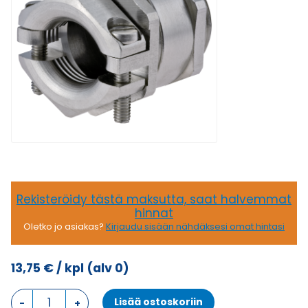
Rekisteröidy tästä maksutta, saat halvemmat
hinnat
Oletko jo asiakas?
Kirjaudu sisään nähdäksesi omat hintasi
13,75
€
/ kpl
(alv 0)
Z
Lisää ostoskoriin