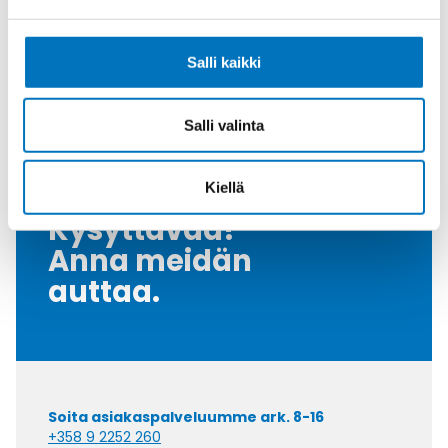
Halkaisija Max.
20
[Mm]
Salli kaikki
Tiiviste
NBR
Myyntierä
1
Salli valinta
Kiellä
Kysyttävää?
Anna meidän
auttaa.
Soita asiakaspalveluumme ark. 8-16
+358 9 2252 260