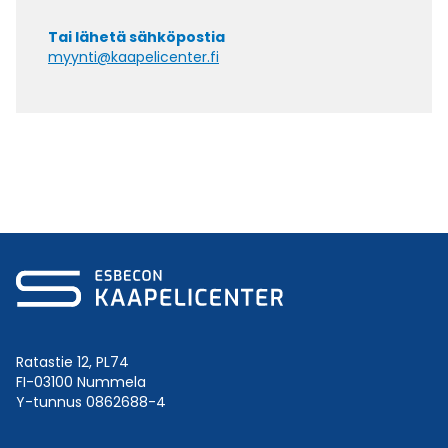
Tai lähetä sähköpostia
myynti@kaapelicenter.fi
Ratastie 12, PL74
FI-03100 Nummela
Y-tunnus 0862688-4