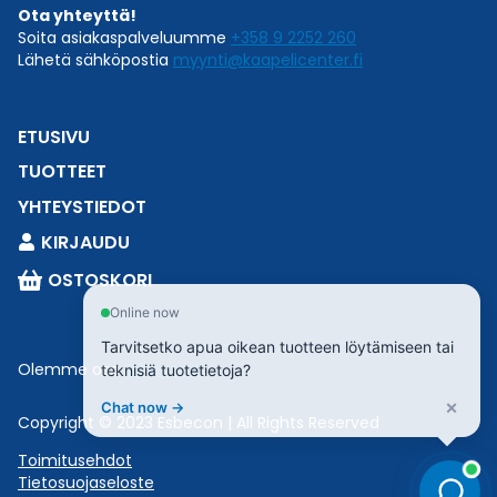
Ota yhteyttä!
Soita asiakaspalveluumme
+358 9 2252 260
Lähetä sähköpostia
myynti@kaapelicenter.fi
ETUSIVU
TUOTTEET
YHTEYSTIEDOT
KIRJAUDU
OSTOSKORI
Online now
Tarvitsetko apua oikean tuotteen löytämiseen tai
Olemme osa
Esbeconia
.
teknisiä tuotetietoja?
×
Chat now →
Copyright © 2023 Esbecon | All Rights Reserved
Toimitusehdot
Tietosuojaseloste