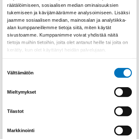
räätälöimiseen, sosiaalisen median ominaisuuksien
Kierre
PG
tukemiseen ja kävijämäärämme analysoimiseen. Lisäksi
Ulkokierre Ag
PG 21
jaamme sosiaalisen median, mainosalan ja analytiikka-
alan kumppaneillemme tietoja siitä, miten käytät
Normen
RoHS
sivustoamme. Kumppanimme voivat yhdistää näitä
Min [C]
-20
tietoja muihin tietoihin, joita olet antanut heille tai joita on
kerätty, kun olet käyttänyt heidän palvelujaan.
Max [C]
80
Käyttölämpötila
'-20°C to +80°C
Suostumuksen
IP 54;IP 65 in case of additional flat
Välttämätön
valinta
Kotelointiluokka
seal at connection thread
Avaimenkuva 1
30
Mieltymykset
[Mm]
Avaimenkuva 2
33
[Mm]
Tilastot
Halkasija Min.
13
[Mm]
Markkinointi
Kaapelille Mm
13 - 20 mm